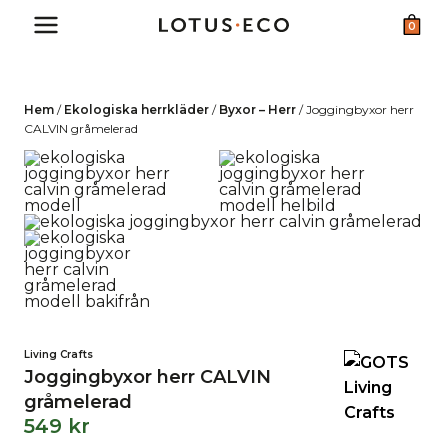
Skip
0
to
content
Hem
/
Ekologiska herrkläder
/
Byxor – Herr
/
Joggingbyxor herr
CALVIN gråmelerad
Living Crafts
Joggingbyxor herr CALVIN
gråmelerad
549
kr