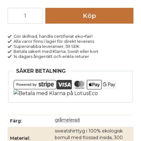
Joggingbyxor
Köp
herr
CALVIN
gråmelerad
Gör skillnad, handla certifierat eko+fair!
Alla varor finns i lager för direkt leverans
mängd
Supersnabba leveranser, 59 SEK
Betala säkert med Klarna, Swish eller kort
14 dagars ångerrätt och enkla returer
SÄKER BETALNING
gråmelerad
Färg
sweatshirttyg i 100% ekologisk
bomull med flossad insida, 300
Material