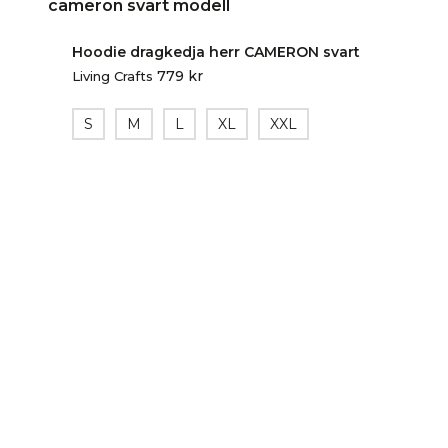
Hoodie dragkedja herr CAMERON svart
779
kr
Living Crafts
S
M
L
XL
XXL