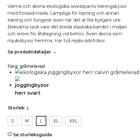
Varma och sköna ekologiska sweatpants träningsbyxor
med flossad insida. Lämpliga för löpning och annan
träning och fungerar även när det är lite kyligare ute.
Bekväma tack vare det breda elastiska bandet i midjan
och snöre för åtdragning vid behov. Även sköna som
mjukisbyxor hemma. Har två rejäla sidofickor.
Se produktdetaljer →
Färg
:
gråmelerad
Storlek
:
L
S
M
L
XL
XXL
Se storleksguide