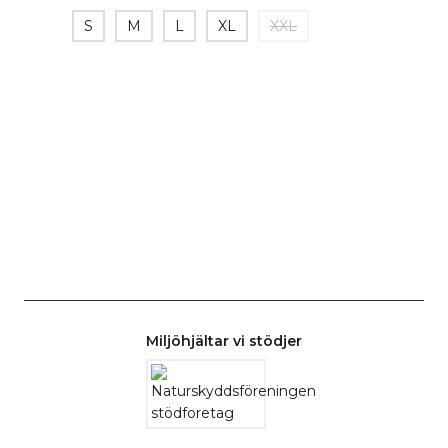
S
M
L
XL
XXL
Miljöhjältar vi stödjer