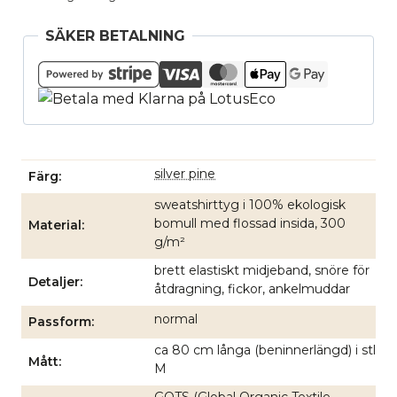
SÄKER BETALNING
silver pine
Färg
sweatshirttyg i 100% ekologisk
bomull med flossad insida, 300
Material
g/m²
brett elastiskt midjeband, snöre för
Detaljer
åtdragning, fickor, ankelmuddar
normal
Passform
ca 80 cm långa (beninnerlängd) i stl
Mått
M
GOTS (Global Organic Textile