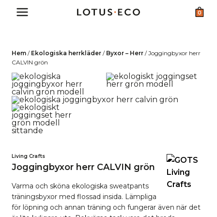
Skip
0
to
content
Hem
/
Ekologiska herrkläder
/
Byxor – Herr
/
Joggingbyxor herr
CALVIN grön
Living Crafts
Joggingbyxor herr CALVIN grön
Varma och sköna ekologiska sweatpants
träningsbyxor med flossad insida. Lämpliga
för löpning och annan träning och fungerar även när det