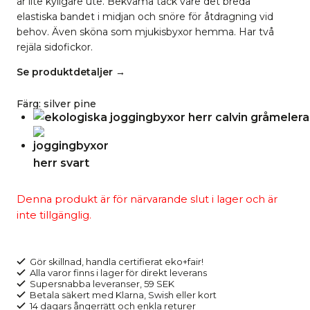
är lite kyligare ute. Bekväma tack vare det breda
elastiska bandet i midjan och snöre för åtdragning vid
behov. Även sköna som mjukisbyxor hemma. Har två
rejäla sidofickor.
Se produktdetaljer →
Färg
:
silver pine
Denna produkt är för närvarande slut i lager och är
inte tillgänglig.
Gör skillnad, handla certifierat eko+fair!
Alla varor finns i lager för direkt leverans
Supersnabba leveranser, 59 SEK
Betala säkert med Klarna, Swish eller kort
14 dagars ångerrätt och enkla returer