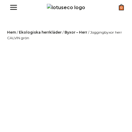
Skip
0
to
content
Hem
/
Ekologiska herrkläder
/
Byxor – Herr
/
Joggingbyxor herr
CALVIN grön