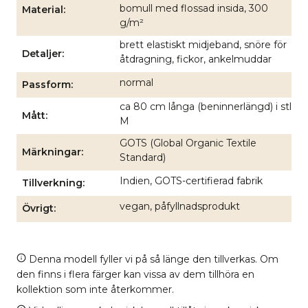
bomull med flossad insida, 300
Material
g/m²
brett elastiskt midjeband, snöre för
Detaljer
åtdragning, fickor, ankelmuddar
normal
Passform
ca 80 cm långa (beninnerlängd) i stl
Mått
M
GOTS (Global Organic Textile
Märkningar
Standard)
Indien, GOTS-certifierad fabrik
Tillverkning
vegan, påfyllnadsprodukt
Övrigt
Denna modell fyller vi på så länge den tillverkas. Om
den finns i flera färger kan vissa av dem tillhöra en
kollektion som inte återkommer.