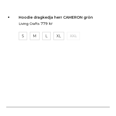
Hoodie dragkedja herr CAMERON grön
779
kr
Living Crafts
S
M
L
XL
XXL