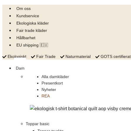
Skip
Om oss
to
Kundservice
content
Ekologiska kläder
Fair trade kläder
Hållbarhet
EU shipping 🇪🇺
Ekologiskt
Fair Trade
Naturmaterial
GOTS certifierat
Dam
Alla damkläder
Presentkort
Nyheter
REA
Toppar basic