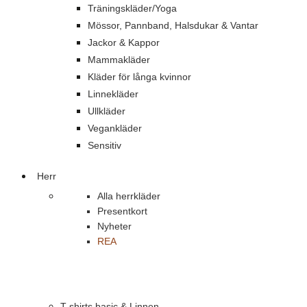
Träningskläder/Yoga
Mössor, Pannband, Halsdukar & Vantar
Jackor & Kappor
Mammakläder
Kläder för långa kvinnor
Linnekläder
Ullkläder
Vegankläder
Sensitiv
Herr
Alla herrkläder
Presentkort
Nyheter
REA
T-shirts basic & Linnen