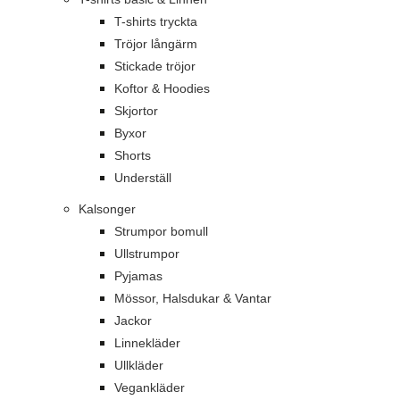
T-shirts tryckta
Tröjor långärm
Stickade tröjor
Koftor & Hoodies
Skjortor
Byxor
Shorts
Underställ
Kalsonger
Strumpor bomull
Ullstrumpor
Pyjamas
Mössor, Halsdukar & Vantar
Jackor
Linnekläder
Ullkläder
Vegankläder