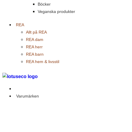
Böcker
Veganska produkter
REA
Allt på REA
REA dam
REA herr
REA barn
REA hem & livsstil
Outlet
Varumärken