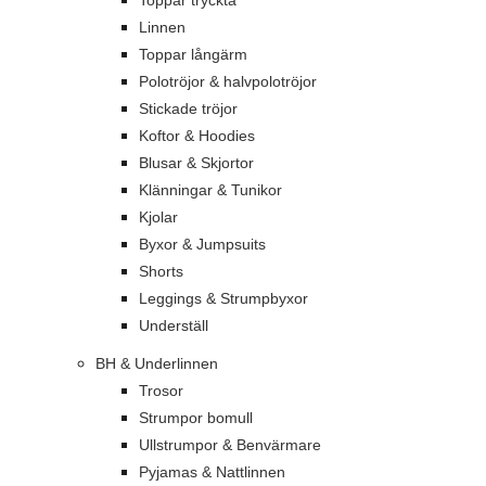
Toppar tryckta
Linnen
Toppar långärm
Polotröjor & halvpolotröjor
Stickade tröjor
Koftor & Hoodies
Blusar & Skjortor
Klänningar & Tunikor
Kjolar
Byxor & Jumpsuits
Shorts
Leggings & Strumpbyxor
Underställ
BH & Underlinnen
Trosor
Strumpor bomull
Ullstrumpor & Benvärmare
Pyjamas & Nattlinnen