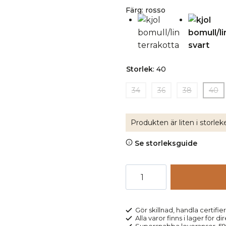
Färg
:
rosso
Storlek
:
40
34
36
38
40
Produkten är liten i storleke
Se storleksguide
Kjol
bomull&lin
fickor
mörkröd
Gör skillnad, handla certifier
Alla varor finns i lager för di
mängd