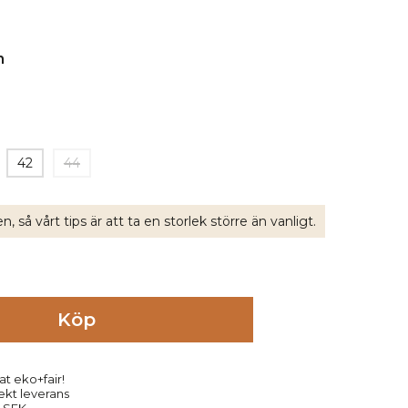
42
44
n, så vårt tips är att ta en storlek större än vanligt.
Köp
at eko+fair!
rekt leverans