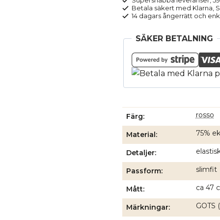
Supersnabba leveranser, 5
Betala säkert med Klarna, Sw
14 dagars ångerrätt och enk
SÄKER BETALNING
rosso
Färg
75% eko
Material
elastis
Detaljer
slimfit
Passform
ca 47 c
Mått
GOTS (
Märkningar