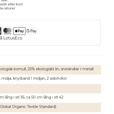
9 SEK
ish eller kort
la returer
logisk bomull, 25% ekologiskt lin, snörändrar I metall
k midja, knytband I midjan, 2 sidofickor
m lång i stl 36, ca 50 cm lång i stl 42
Global Organic Textile Standard)