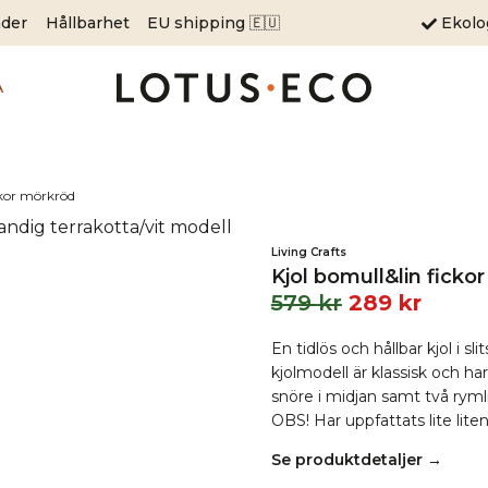
äder
Hållbarhet
EU shipping 🇪🇺
Ekol
A
ckor mörkröd
Living Crafts
Kjol bomull&lin ficko
579
kr
289
kr
En tidlös och hållbar kjol i s
kjolmodell är klassisk och 
snöre i midjan samt två rymli
OBS! Har uppfattats lite liten
Se produktdetaljer →