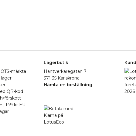
Lagerbutik
Kund
r GOTS-märkta
Hantverkaregatan 7
 lager
371 35 Karlskrona
ser
Hämta en beställning
med QR-kod
h/förskott
es, 149 kr EU
agar