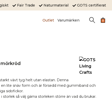
ogiskt
Fair Trade
Naturmaterial
GOTS certifierat
Outlet
Varumärken
0
r mörkröd
litstarkt vävt tyg helt utan elastan. Denna
har en lite snäv form och är försedd med gummiband och
ga sidofickor.
 i storlek så välj gärna storleken större än vad du brukar.