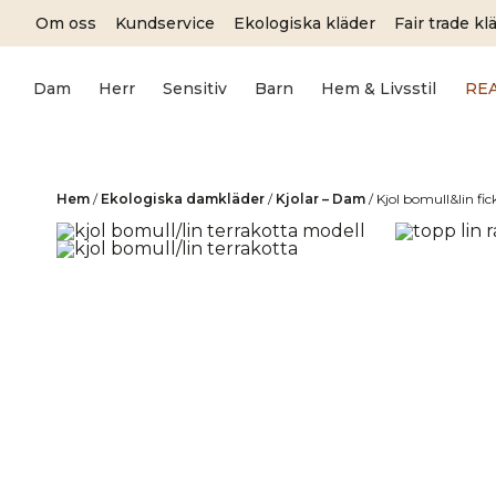
Skip
Om oss
Kundservice
Ekologiska kläder
Fair trade kl
to
content
Dam
Herr
Sensitiv
Barn
Hem & Livsstil
RE
Hem
/
Ekologiska damkläder
/
Kjolar – Dam
/
Kjol bomull&lin fi