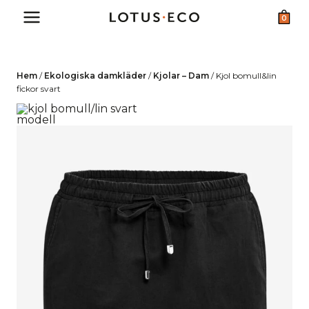
Skip
0
to
content
Hem
/
Ekologiska damkläder
/
Kjolar – Dam
/
Kjol bomull&lin
fickor svart