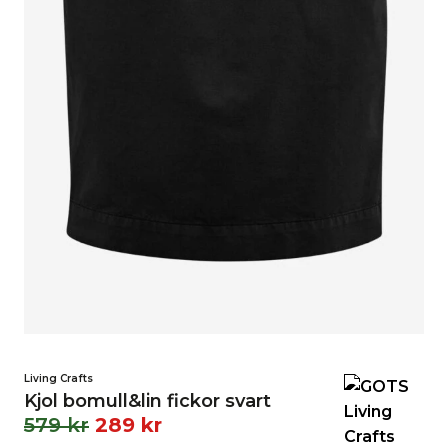
Living Crafts
Kjol bomull&lin fickor svart
579
kr
289
kr