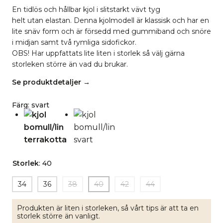
En tidlös och hållbar kjol i slitstarkt vävt tyg
helt utan elastan. Denna kjolmodell är klassisk och har en
lite snäv form och är försedd med gummiband och snöre
i midjan samt två rymliga sidofickor.
OBS! Har uppfattats lite liten i storlek så välj gärna
storleken större än vad du brukar.
Se produktdetaljer →
Färg
:
svart
Storlek
:
40
34
36
38
40
42
44
Produkten är liten i storleken, så vårt tips är att ta en
storlek större än vanligt.