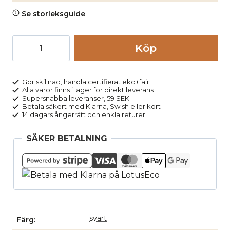
Se storleksguide
Kjol
Köp
bomull&lin
fickor
svart
Gör skillnad, handla certifierat eko+fair!
Alla varor finns i lager för direkt leverans
mängd
Supersnabba leveranser, 59 SEK
Betala säkert med Klarna, Swish eller kort
14 dagars ångerrätt och enkla returer
SÄKER BETALNING
svart
Färg