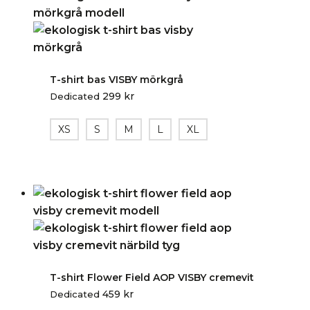
T-shirt bas VISBY mörkgrå
299
kr
Dedicated
XS
S
M
L
XL
T-shirt Flower Field AOP VISBY cremevit
459
kr
Dedicated