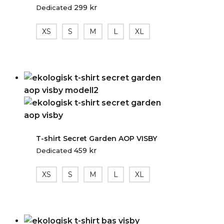
299
kr
Dedicated
XS
S
M
L
XL
T-shirt Secret Garden AOP VISBY
459
kr
Dedicated
XS
S
M
L
XL