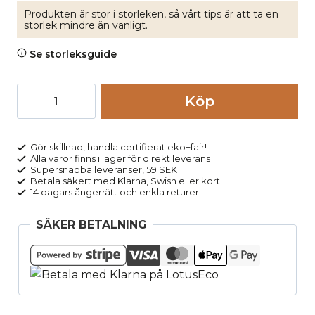
Produkten är stor i storleken, så vårt tips är att ta en
storlek mindre än vanligt.
Se storleksguide
Kjol
Köp
broderad
fickor
TIMEA
Gör skillnad, handla certifierat eko+fair!
Alla varor finns i lager för direkt leverans
grön
Supersnabba leveranser, 59 SEK
mängd
Betala säkert med Klarna, Swish eller kort
14 dagars ångerrätt och enkla returer
SÄKER BETALNING