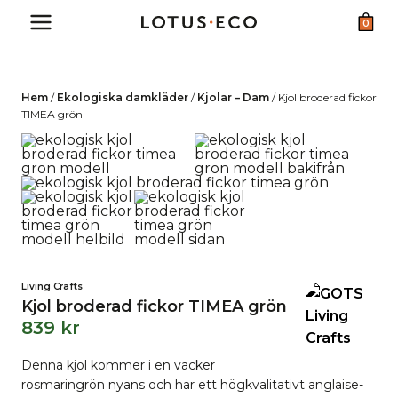
Skip
0
to
content
Hem
/
Ekologiska damkläder
/
Kjolar – Dam
/
Kjol broderad fickor
TIMEA grön
Living Crafts
Kjol broderad fickor TIMEA grön
839
kr
Denna kjol kommer i en vacker
rosmaringrön nyans och har ett högkvalitativt anglaise-