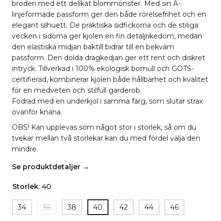
broderi med ett delikat blommönster. Med sin A-
linjeformade passform ger den både rörelsefrihet och en
elegant silhuett. De praktiska sidfickorna och de stiliga
vecken i sidorna ger kjolen en fin detaljrikedom, medan
den elastiska midjan baktill bidrar till en bekväm
passform. Den dolda dragkedjan ger ett rent och diskret
intryck. Tillverkad i 100% ekologisk bomull och GOTS-
certifierad, kombinerar kjolen både hållbarhet och kvalitet
för en medveten och stilfull garderob.
Fodrad med en underkjol i samma färg, som slutar strax
ovanför knäna.
OBS! Kan upplevas som något stor i storlek, så om du
tvekar mellan två storlekar kan du med fördel välja den
mindre.
Se produktdetaljer →
Storlek
:
40
34
36
38
40
42
44
46