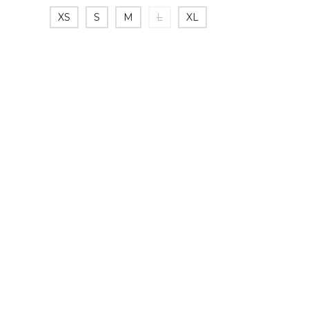
XS
S
M
L
XL