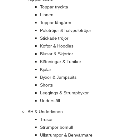
Toppar tryckta
Linnen
Toppar långärm
Polotröjor & halvpolotröjor
Stickade tröjor
Koftor & Hoodies
Blusar & Skjortor
Klänningar & Tunikor
Kjolar
Byxor & Jumpsuits
Shorts
Leggings & Strumpbyxor
Underställ
BH & Underlinnen
Trosor
Strumpor bomull
Ullstrumpor & Benvärmare