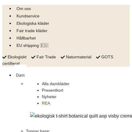
Skip
Om oss
to
Kundservice
content
Ekologiska kläder
Fair trade kläder
Hållbarhet
EU shipping 🇪🇺
Ekologiskt
Fair Trade
Naturmaterial
GOTS
certifierat
Dam
Alla damkläder
Presentkort
Nyheter
REA
Toppar basic