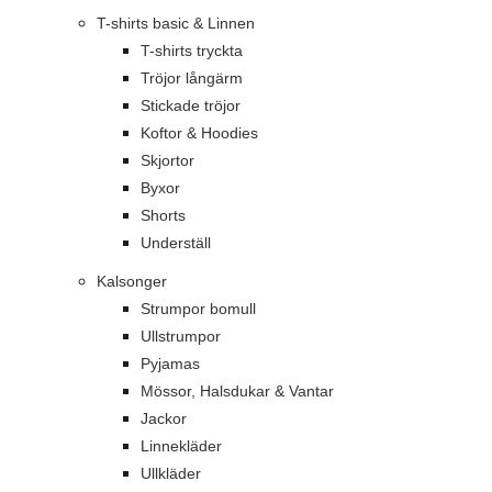
T-shirts basic & Linnen
T-shirts tryckta
Tröjor långärm
Stickade tröjor
Koftor & Hoodies
Skjortor
Byxor
Shorts
Underställ
Kalsonger
Strumpor bomull
Ullstrumpor
Pyjamas
Mössor, Halsdukar & Vantar
Jackor
Linnekläder
Ullkläder