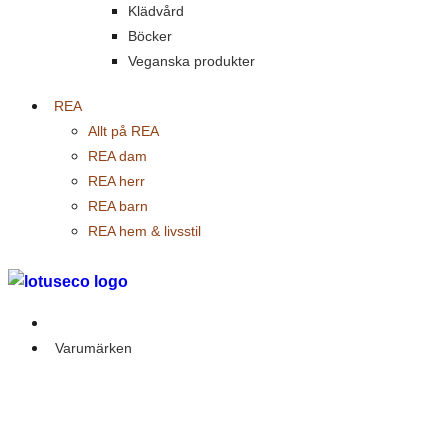
Klädvård
Böcker
Veganska produkter
REA
Allt på REA
REA dam
REA herr
REA barn
REA hem & livsstil
Outlet
Varumärken