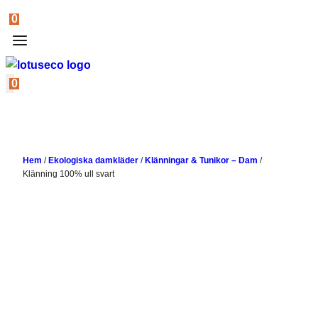
0
0
Hem
/
Ekologiska damkläder
/
Klänningar & Tunikor – Dam
/
Klänning 100% ull svart