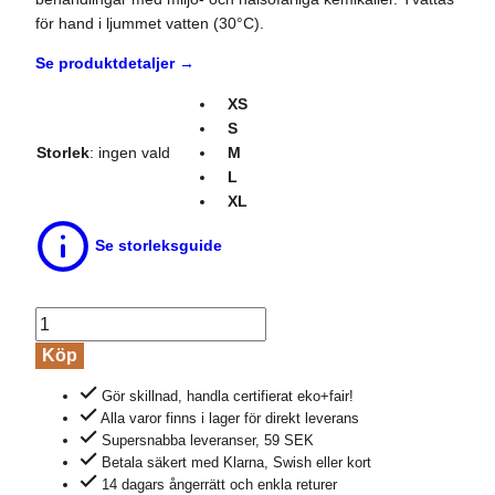
för hand i ljummet vatten (30°C).
Se produktdetaljer →
XS
S
Storlek
:
ingen vald
M
L
XL
Se storleksguide
Klänning
100%
Köp
ull
Gör skillnad, handla certifierat eko+fair!
svart
Alla varor finns i lager för direkt leverans
mängd
Supersnabba leveranser, 59 SEK
Betala säkert med Klarna, Swish eller kort
14 dagars ångerrätt och enkla returer