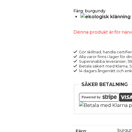
Färg
:
burgundy
Denna produkt är för närvara
Gör skillnad, handla certifier
Alla varor finns i lager för di
Supersnabba leveranser, 5
Betala säkert med Klarna, Sw
14 dagars ångerrätt och enk
SÄKER BETALNING
burgu
Färg