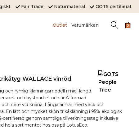
ogiskt
Fair Trade
Naturmaterial
GOTS certifierat
Outlet
Varumärken
0
 trikåtyg WALLACE vinröd
ig och rymlig klänningsmodell i midi-längd
r axel- och bystpartiet och är A-formad
jan och nere vid knäna. Långa ärmar med veck och
na. En lätt och mycket skön trikåklänning i 95% ekologisk
certifierad genom samtliga tillverkningssteg inklusive
med hela sortimentet hos oss på LotusEco.