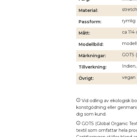
stretch
Material
rymlig
Passform
ca 114 
Mått
modell
Modellbild
GOTS (
Märkningar
Indien,
Tillverkning
vegan
Övrigt
Vid odling av ekologisk b
konstgödning eller genmanipul
dig som kund.
GOTS (Global Organic Texti
textil som omfattar hela proc