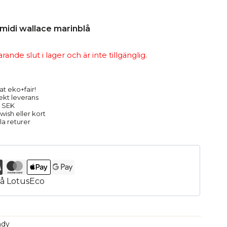
nde slut i lager och är inte tillgänglig.
at eko+fair!
rekt leverans
9 SEK
ish eller kort
la returer
ndy