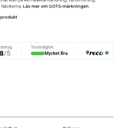
 annat krav på kemikalieanvändning, vattenrening,
i fabrikerna.
Läs mer om GOTS-märkningen
.
 produkt