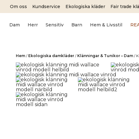
Skip
Om oss
Kundservice
Ekologiska kläder
Fair trade kl
to
content
Dam
Herr
Sensitiv
Barn
Hem & Livsstil
RE
Hem
/
Ekologiska damkläder
/
Klänningar & Tunikor – Dam
/
K