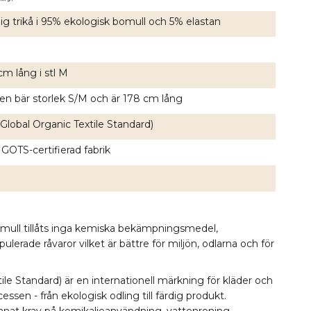
ig trikå i 95% ekologisk bomull och 5% elastan
cm lång i stl M
en bär storlek S/M och är 178 cm lång
Global Organic Textile Standard)
 GOTS-certifierad fabrik
omull tillåts inga kemiska bekämpningsmedel,
erade råvaror vilket är bättre för miljön, odlarna och för
le Standard) är en internationell märkning för kläder och
essen - från ekologisk odling till färdig produkt.