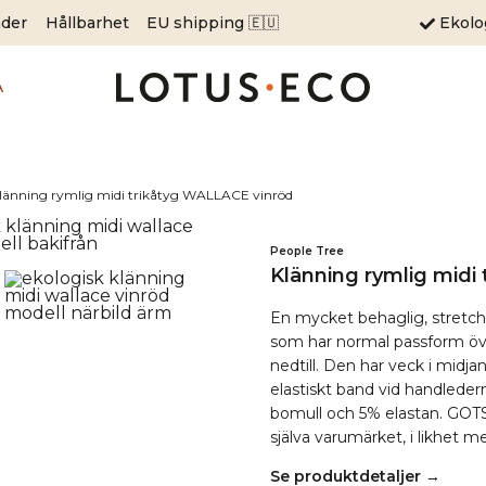
äder
Hållbarhet
EU shipping 🇪🇺
Ekol
A
länning rymlig midi trikåtyg WALLACE vinröd
People Tree
Klänning rymlig midi
En mycket behaglig, stretch
som har normal passform öve
nedtill. Den har veck i mid
elastiskt band vid handleder
bomull och 5% elastan. GOTS-
själva varumärket, i likhet 
Se produktdetaljer →