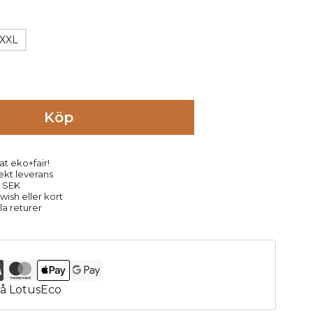
XXL
Köp
at eko+fair!
rekt leverans
9 SEK
ish eller kort
la returer