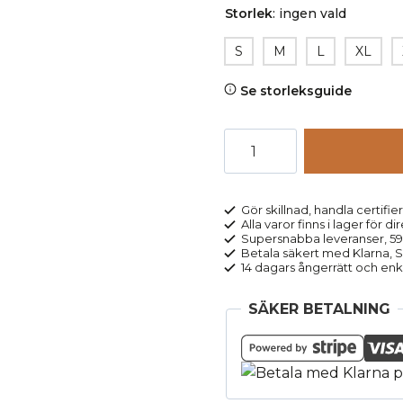
Storlek
:
ingen vald
S
M
L
XL
Se storleksguide
Långkalsonger
ull/bomull
LINUS
grön
Gör skillnad, handla certifier
Alla varor finns i lager för di
melerad
Supersnabba leveranser, 5
mängd
Betala säkert med Klarna, Sw
14 dagars ångerrätt och enk
SÄKER BETALNING