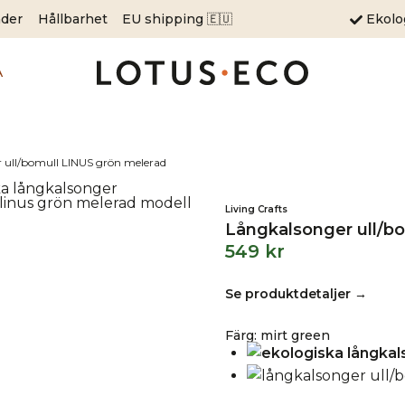
äder
Hållbarhet
EU shipping 🇪🇺
Ekol
A
 ull/bomull LINUS grön melerad
Living Crafts
Långkalsonger ull/b
549
kr
Se produktdetaljer →
Färg
:
mirt green