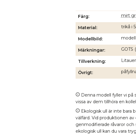
mirt g
Färg
trikå i
Material
modell
Modellbild
GOTS (
Märkningar
Litauen
Tillverkning
påfyll
Övrigt
Denna modell fyller vi på s
vissa av dem tillhöra en kol
Ekologisk ull är inte bara 
välfärd. Vid produktionen av
genmodifierade råvaror och
ekologisk ull kan du vara tr