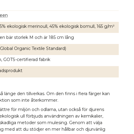
reen
 55% ekologisk merinoull, 45% ekologisk bomull, 165 g/m²
en bär storlek M och är 185 cm lång
Global Organic Textile Standard)
, GOTS-certifierad fabrik
nadsprodukt
å länge den tillverkas. Om den finns i flera färger kan
lektion som inte återkommer.
bättre för miljön och odlarna, utan också för djurens
 ekologisk ull förbjuds användningen av kemikalier,
 skadliga metoder som mulesing. Genom att välja
ygg med att du stödjer en mer hållbar och djurvänlig