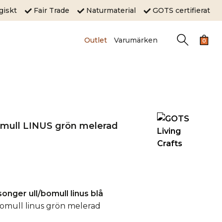
ogiskt
Fair Trade
Naturmaterial
GOTS certifierat
Outlet
Varumärken
0
omull LINUS grön melerad