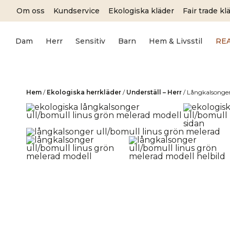
Skip
Om oss
Kundservice
Ekologiska kläder
Fair trade kl
to
content
Dam
Herr
Sensitiv
Barn
Hem & Livsstil
RE
Hem
/
Ekologiska herrkläder
/
Underställ – Herr
/
Långkalsonger