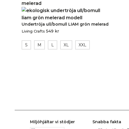
Undertröja ull/bomull LIAM grön melerad
549
kr
Living Crafts
S
M
L
XL
XXL
Miljöhjältar vi stödjer
Snabba fakta