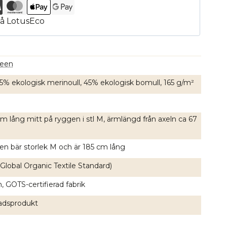
reen
 55% ekologisk merinoull, 45% ekologisk bomull, 165 g/m²
m lång mitt på ryggen i stl M, ärmlängd från axeln ca 67
en bär storlek M och är 185 cm lång
Global Organic Textile Standard)
, GOTS-certifierad fabrik
nadsprodukt