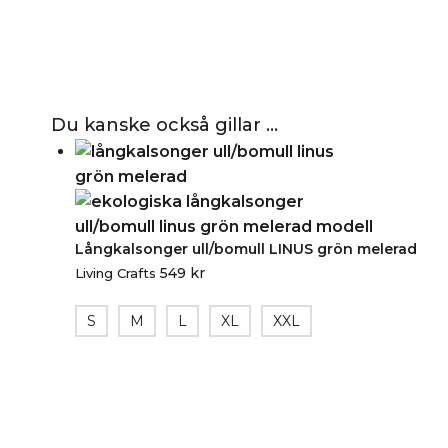
Du kanske också gillar …
Långkalsonger ull/bomull LINUS grön melerad
549
kr
Living Crafts
S
M
L
XL
XXL