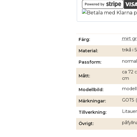
mirt g
Färg
trikå i
Material
normal
Passform
ca 72 c
Mått
cm
modell
Modellbild
GOTS (
Märkningar
Litauen
Tillverkning
påfyll
Övrigt