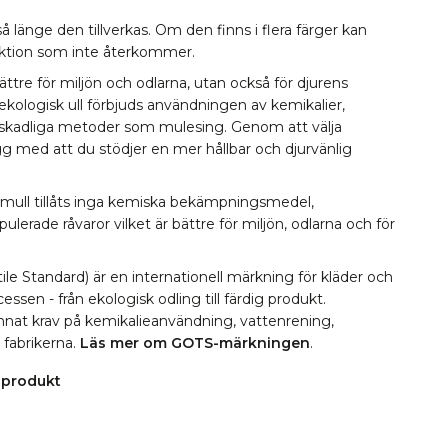
å länge den tillverkas. Om den finns i flera färger kan
lektion som inte återkommer.
bättre för miljön och odlarna, utan också för djurens
 ekologisk ull förbjuds användningen av kemikalier,
 skadliga metoder som mulesing. Genom att välja
ygg med att du stödjer en mer hållbar och djurvänlig
omull tillåts inga kemiska bekämpningsmedel,
erade råvaror vilket är bättre för miljön, odlarna och för
le Standard) är en internationell märkning för kläder och
essen - från ekologisk odling till färdig produkt.
 annat krav på kemikalieanvändning, vattenrening,
i fabrikerna.
Läs mer om GOTS-märkningen
.
 produkt