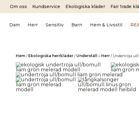
Skip
Om oss
Kundservice
Ekologiska kläder
Fair trade kl
to
content
Dam
Herr
Sensitiv
Barn
Hem & Livsstil
RE
Hem
/
Ekologiska herrkläder
/
Underställ – Herr
/
Undertröja ul