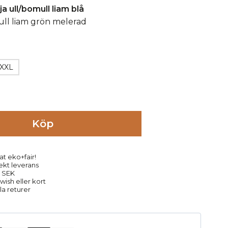
XXL
Köp
at eko+fair!
rekt leverans
9 SEK
ish eller kort
la returer