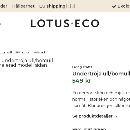
äder
Hållbarhet
EU shipping 🇪🇺
Ekol
A
l/bomull LIAM grön melerad
Living Crafts
Undertröja ull/bomul
549
kr
En oerhört skön och mjuk un
normal i storleken och något 
framåt. Blandningen ull/bomul
Se produktdetaljer →
Färg
:
mirt green