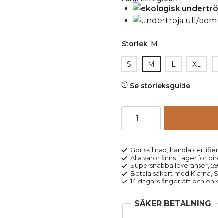
Storlek
:
M
S
M
L
XL
Se storleksguide
Undertröja
ull/bomull
LIAM
grön
Gör skillnad, handla certifier
Alla varor finns i lager för di
melerad
Supersnabba leveranser, 5
mängd
Betala säkert med Klarna, Sw
14 dagars ångerrätt och enk
SÄKER BETALNING