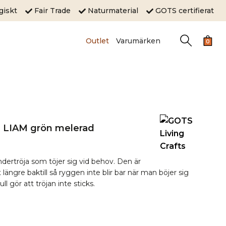
ogiskt
Fair Trade
Naturmaterial
GOTS certifierat
Outlet
Varumärken
0
l LIAM grön melerad
dertröja som töjer sig vid behov. Den är
längre baktill så ryggen inte blir bar när man böjer sig
l gör att tröjan inte sticks.