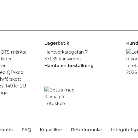
Lagerbutik
Kund
r GOTS-märkta
Hantverkaregatan 7
 lager
371 35 Karlskrona
ser
Hämta en beställning
med QR-kod
h/förskott
es, 149 kr EU
agar
rbutik
FAQ
Köpvillkor
Returformulär
Integritetsp