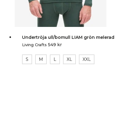
Undertröja ull/bomull LIAM grön melerad
549
kr
Living Crafts
S
M
L
XL
XXL