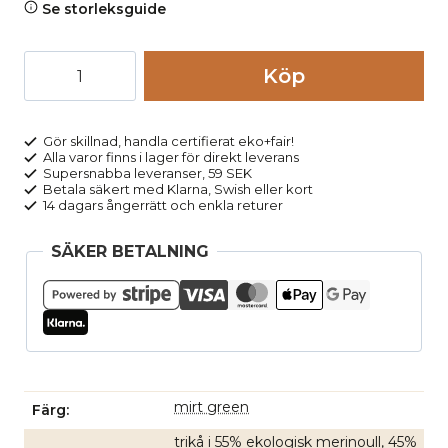
Se storleksguide
Långkalsonger
Köp
ull/bomull
LINUS
grön
Gör skillnad, handla certifierat eko+fair!
Alla varor finns i lager för direkt leverans
melerad
Supersnabba leveranser, 59 SEK
mängd
Betala säkert med Klarna, Swish eller kort
14 dagars ångerrätt och enkla returer
SÄKER BETALNING
mirt green
Färg
trikå i 55% ekologisk merinoull, 45%