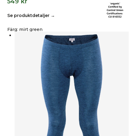
549
kr
Se produktdetaljer →
Färg
:
mirt green