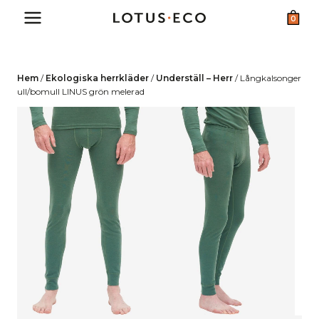
Skip
0
to
content
Hem
/
Ekologiska herrkläder
/
Underställ – Herr
/
Långkalsonger
ull/bomull LINUS grön melerad