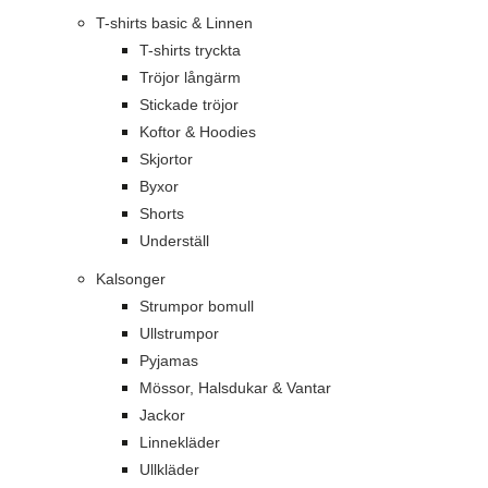
T-shirts basic & Linnen
T-shirts tryckta
Tröjor långärm
Stickade tröjor
Koftor & Hoodies
Skjortor
Byxor
Shorts
Underställ
Kalsonger
Strumpor bomull
Ullstrumpor
Pyjamas
Mössor, Halsdukar & Vantar
Jackor
Linnekläder
Ullkläder