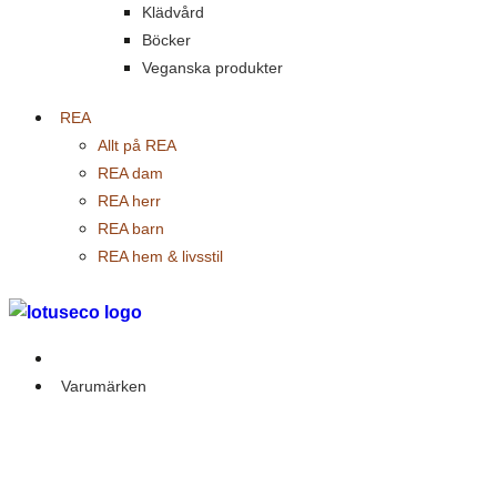
Klädvård
Böcker
Veganska produkter
REA
Allt på REA
REA dam
REA herr
REA barn
REA hem & livsstil
Outlet
Varumärken