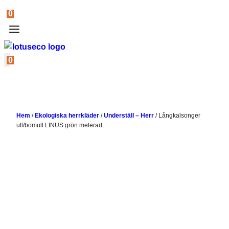
0
0
Hem
/
Ekologiska herrkläder
/
Underställ – Herr
/
Långkalsonger
ull/bomull LINUS grön melerad