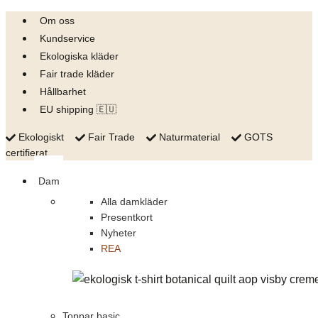
Skip
Om oss
to
Kundservice
content
Ekologiska kläder
Fair trade kläder
Hållbarhet
EU shipping 🇪🇺
Ekologiskt
Fair Trade
Naturmaterial
GOTS
certifierat
Dam
Alla damkläder
Presentkort
Nyheter
REA
Toppar basic