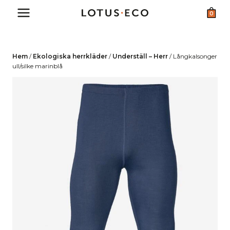
Skip
0
to
content
Hem
/
Ekologiska herrkläder
/
Underställ – Herr
/
Långkalsonger
ull/silke marinblå