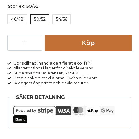
Storlek
:
50/52
46/48
50/52
54/56
Långkalsonger
Köp
ull/silke
marinblå
mängd
Gör skillnad, handla certifierat eko+fair!
Alla varor finns i lager för direkt leverans
Supersnabba leveranser, 59 SEK
Betala säkert med Klarna, Swish eller kort
14 dagars ångerrätt och enkla returer
SÄKER BETALNING