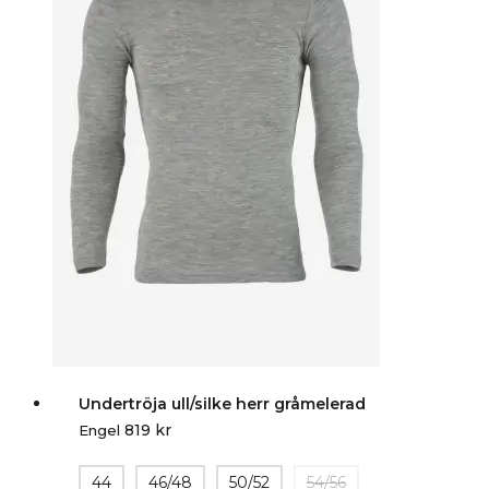
Undertröja ull/silke herr gråmelerad
819
kr
Engel
44
46/48
50/52
54/56