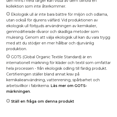
den finns i flera färger kan vissa av dem tillhöra en
kollektion som inte återkommer.
Ekologisk ull är inte bara bättre för miljön och odlarna,
utan också för djurens välfärd. Vid produktionen av
ekologisk ull förbjuds användningen av kemikalier,
genmodifierade råvaror och skadliga metoder som
mulesing. Genom att välja ekologisk ull kan du vara trygg
med att du stödjer en mer hållbar och djurvänlig
produktion.
GOTS (Global Organic Textile Standard) är en
internationell märkning för kläder och textil som omfattar
hela processen - från ekologisk odling till färdig produkt.
Certifieringen ställer bland annat krav på
kemikalieanvändning, vattenrening, spårbarhet och
arbetsvillkor i fabrikerna.
Läs mer om GOTS-
märkningen
.
Ställ en fråga om denna produkt