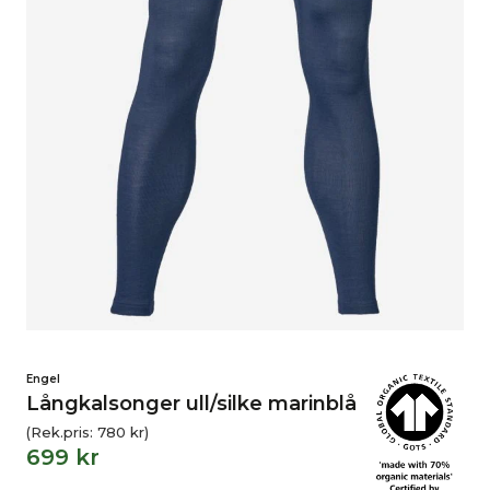
Engel
Långkalsonger ull/silke marinblå
(Rek.pris:
780
kr
)
699
kr