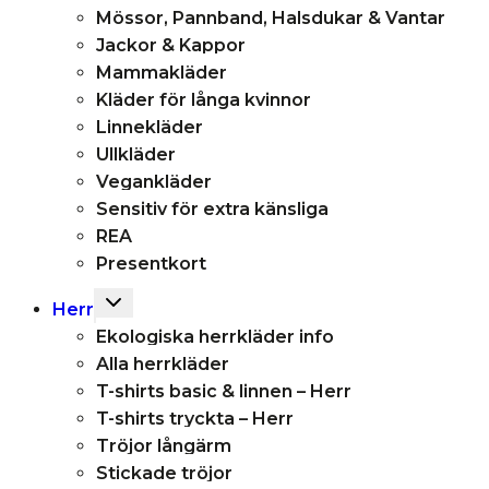
Mössor, Pannband, Halsdukar & Vantar
Jackor & Kappor
Mammakläder
Kläder för långa kvinnor
Linnekläder
Ullkläder
Vegankläder
Sensitiv för extra känsliga
REA
Presentkort
Toggle
Herr
child
Ekologiska herrkläder info
menu
Alla herrkläder
T-shirts basic & linnen – Herr
T-shirts tryckta – Herr
Tröjor långärm
Stickade tröjor