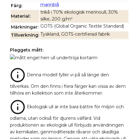
marinblå
Färg
trikå i 70% ekologisk merinoull, 30%
Material
silke, 200 g/m²
GOTS (Global Organic Textile Standard)
Märkningar
Tyskland, GOTS-certifierad fabrik
Tillverkning
Plaggets mått:
Denna modell fyller vi på så länge den
tillverkas. Om den finns i flera färger kan vissa av dem
tillhöra en kollektion som inte återkommer.
Ekologisk ull är inte bara bättre för miljön och
odlarna, utan också för djurens välfärd. Vid
produktionen av ekologisk ull förbjuds användningen
av kemikalier, genmodifierade råvaror och skadliga
metoder som mulesing. Genom att välja ekologisk ull