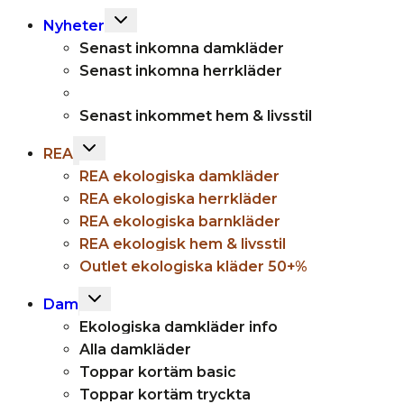
Toggle
Nyheter
child
Senast inkomna damkläder
menu
Senast inkomna herrkläder
Senast inkommet hem & livsstil
Toggle
REA
child
REA ekologiska damkläder
menu
REA ekologiska herrkläder
REA ekologiska barnkläder
REA ekologisk hem & livsstil
Outlet ekologiska kläder 50+%
Toggle
Dam
child
Ekologiska damkläder info
menu
Alla damkläder
Toppar kortäm basic
Toppar kortäm tryckta