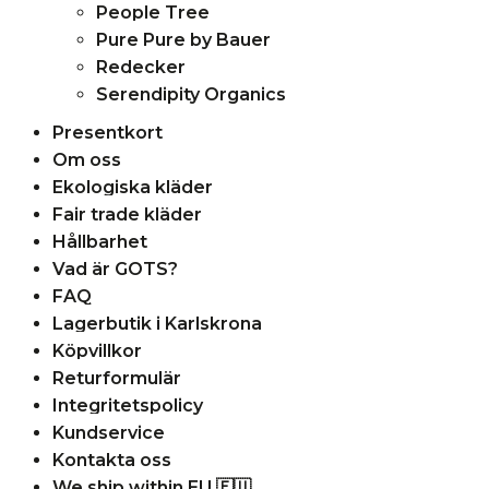
People Tree
Pure Pure by Bauer
Redecker
Serendipity Organics
Presentkort
Om oss
Ekologiska kläder
Fair trade kläder
Hållbarhet
Vad är GOTS?
FAQ
Lagerbutik i Karlskrona
Köpvillkor
Returformulär
Integritetspolicy
Kundservice
Kontakta oss
We ship within EU 🇪🇺