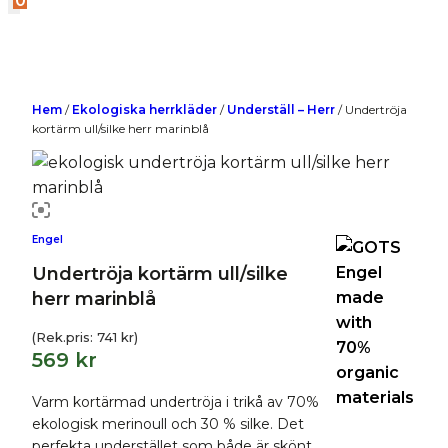
0
Hem
/
Ekologiska herrkläder
/
Underställ – Herr
/
Undertröja
kortärm ull/silke herr marinblå
Engel
Undertröja kortärm ull/silke
herr marinblå
(Rek.pris:
741
kr
)
569
kr
Varm kortärmad undertröja i trikå av 70%
ekologisk merinoull och 30 % silke. Det
perfekta understället som både är skönt