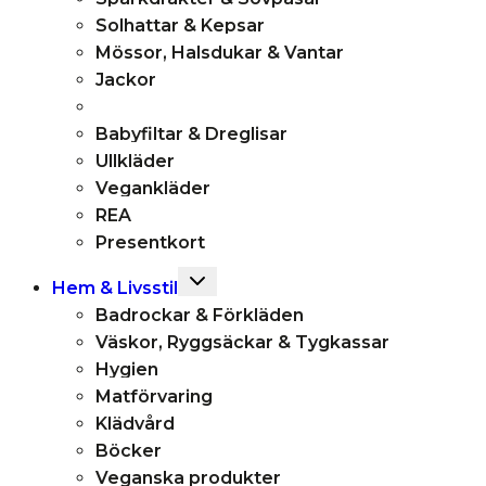
Solhattar & Kepsar
Mössor, Halsdukar & Vantar
Jackor
Babyfiltar & Dreglisar
Ullkläder
Vegankläder
REA
Presentkort
Toggle
Hem & Livsstil
child
Badrockar & Förkläden
menu
Väskor, Ryggsäckar & Tygkassar
Hygien
Matförvaring
Klädvård
Böcker
Veganska produkter