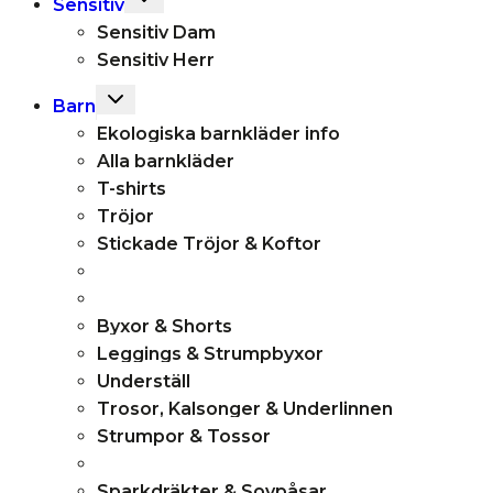
Sensitiv
child
Sensitiv Dam
menu
Sensitiv Herr
Toggle
Barn
child
Ekologiska barnkläder info
menu
Alla barnkläder
T-shirts
Tröjor
Stickade Tröjor & Koftor
Byxor & Shorts
Leggings & Strumpbyxor
Underställ
Trosor, Kalsonger & Underlinnen
Strumpor & Tossor
Sparkdräkter & Sovpåsar