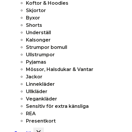
Koftor & Hoodies
Skjortor
Byxor
Shorts
Underställ
Kalsonger
Strumpor bomull
Ullstrumpor
Pyjamas
Mössor, Halsdukar & Vantar
Jackor
Linnekläder
Ullkläder
Vegankläder
Sensitiv för extra känsliga
REA
Presentkort
Toggle