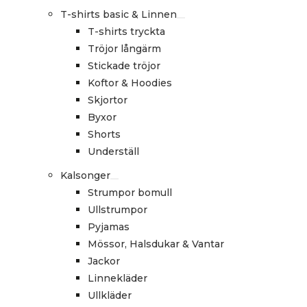
T-shirts basic & Linnen
T-shirts tryckta
Tröjor långärm
Stickade tröjor
Koftor & Hoodies
Skjortor
Byxor
Shorts
Underställ
Kalsonger
Strumpor bomull
Ullstrumpor
Pyjamas
Mössor, Halsdukar & Vantar
Jackor
Linnekläder
Ullkläder