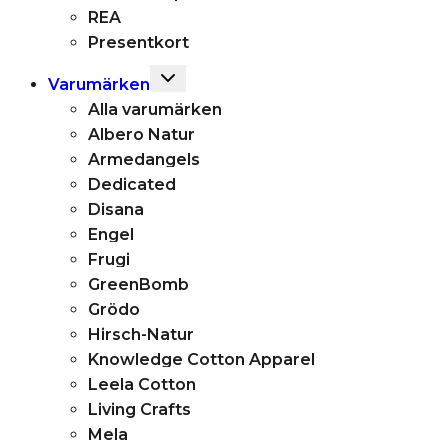
REA
Presentkort
Toggle
Varumärken
child
Alla varumärken
menu
Albero Natur
Armedangels
Dedicated
Disana
Engel
Frugi
GreenBomb
Grödo
Hirsch-Natur
Knowledge Cotton Apparel
Leela Cotton
Living Crafts
Mela