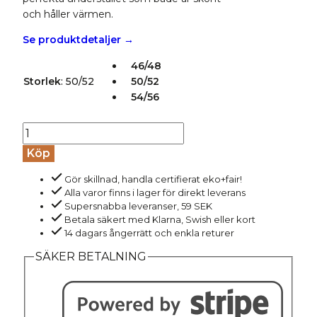
och håller värmen.
Se produktdetaljer →
46/48
Storlek
:
50/52
50/52
54/56
Undertröja
kortärm
Köp
ull/silke
Gör skillnad, handla certifierat eko+fair!
herr
Alla varor finns i lager för direkt leverans
marinblå
Supersnabba leveranser, 59 SEK
mängd
Betala säkert med Klarna, Swish eller kort
14 dagars ångerrätt och enkla returer
SÄKER BETALNING