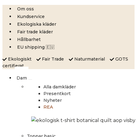
Skip
Om oss
to
Kundservice
content
Ekologiska kläder
Fair trade kläder
Hållbarhet
EU shipping 🇪🇺
Ekologiskt
Fair Trade
Naturmaterial
GOTS
certifierat
Dam
Alla damkläder
Presentkort
Nyheter
REA
Toppar basic