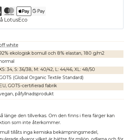
off white
92% ekologisk bomull och 8% elastan, 180 g/m2
normal
XS: 34, S: 36/38, M: 40/42, L: 44/46, XL: 48/50
GOTS (Global Organic Textile Standard)
EU, GOTS-certifierad fabrik
vegan, påfyllnadsprodukt
å länge den tillverkas. Om den finns i flera färger kan
lektion som inte återkommer.
omull tillåts inga kemiska bekämpningsmedel,
erade råvaror vilket är bättre för miljön, odlarna och för