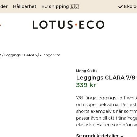
äder
Hållbarhet
EU shipping 🇪🇺
Ekol
A
m
/
Leggings CLARA 7/8-längd vita
Living Crafts
Leggings CLARA 7/8-
339
kr
7/8-långa leggings i off-wh
och super bekväma. Perfekt ti
shorts exempelvis när sommar
passar även till att träna Yog
elastiska. Har en söm på ins
Se produktdetaljer →