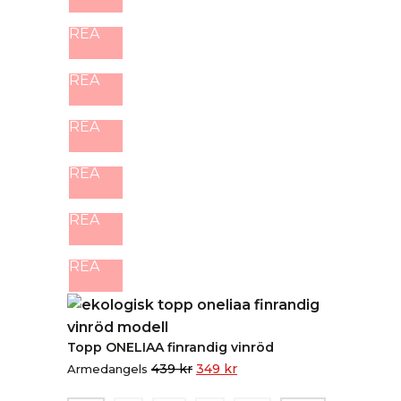
REA
REA
REA
REA
REA
REA
Topp ONELIAA finrandig vinröd
439
kr
349
kr
Armedangels