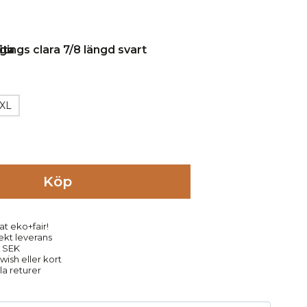
XL
Köp
at eko+fair!
rekt leverans
9 SEK
ish eller kort
la returer