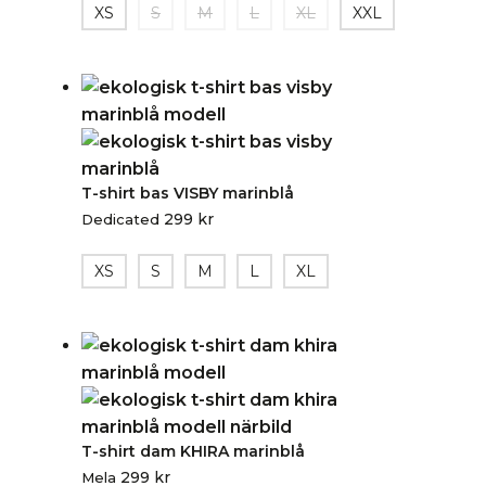
XS
S
M
L
XL
XXL
T-shirt bas VISBY marinblå
299
kr
Dedicated
XS
S
M
L
XL
T-shirt dam KHIRA marinblå
299
kr
Mela