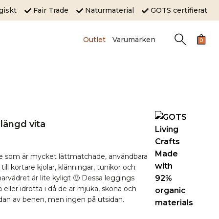
ogiskt
Fair Trade
Naturmaterial
GOTS certifierat
Outlet
Varumärken
0
längd vita
ite som är mycket lättmatchade, användbara
ll kortare kjolar, klänningar, tunikor och
vädret är lite kyligt 🙂 Dessa leggings
a eller idrotta i då de är mjuka, sköna och
idan av benen, men ingen på utsidan.