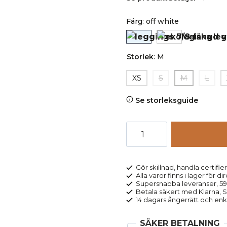
Färg
:
off white
Storlek
:
M
XS
S
M
L
Se storleksguide
Leggings
CLARA
7/8-
längd
Gör skillnad, handla certifier
Alla varor finns i lager för di
vita
Supersnabba leveranser, 5
mängd
Betala säkert med Klarna, Sw
14 dagars ångerrätt och enk
SÄKER BETALNING