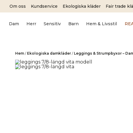
Skip
Om oss
Kundservice
Ekologiska kläder
Fair trade kl
to
content
Dam
Herr
Sensitiv
Barn
Hem & Livsstil
RE
Hem
/
Ekologiska damkläder
/
Leggings & Strumpbyxor – Da