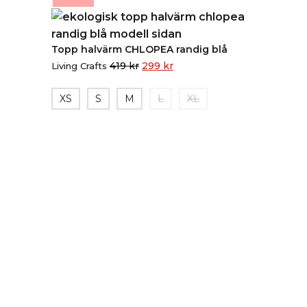
Topp halvärm CHLOPEA randig blå
419
kr
299
kr
Living Crafts
XS
S
M
L
XL