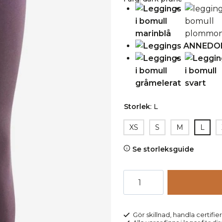
Storlek
:
L
XS
S
M
L
Se storleksguide
Leggings
ANNEDORE
lila
mängd
Gör skillnad, handla certifier