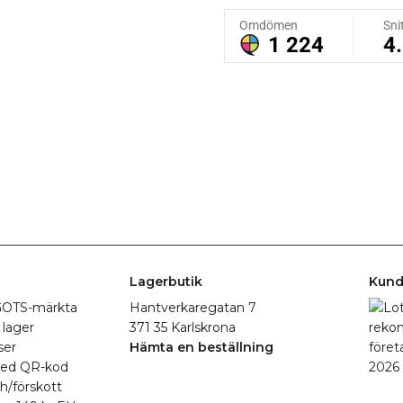
Lagerbutik
Kund
r GOTS-märkta
Hantverkaregatan 7
 lager
371 35 Karlskrona
ser
Hämta en beställning
med QR-kod
h/förskott