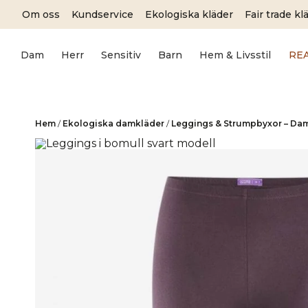
Skip
Om oss
Kundservice
Ekologiska kläder
Fair trade kl
to
content
Dam
Herr
Sensitiv
Barn
Hem & Livsstil
RE
Hem
/
Ekologiska damkläder
/
Leggings & Strumpbyxor – Da