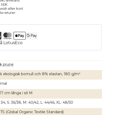
rekt leverans
9 SEK
ish eller kort
la returer
rk prune
% ekologisk bomull och 8% elastan, 180 g/m²
rmal
71 cm långa i stl M
 34, S: 36/38, M: 40/42, L: 44/46, XL: 48/50
S (Global Organic Textile Standard)