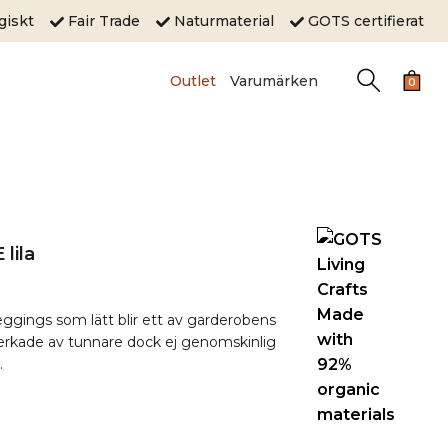
ogiskt
Fair Trade
Naturmaterial
GOTS certifierat
Outlet
Varumärken
0
lila
ggings som lätt blir ett av garderobens
verkade av tunnare dock ej genomskinlig
.