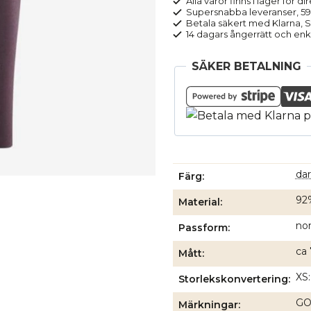
Alla varor finns i lager för di
Supersnabba leveranser, 5
Betala säkert med Klarna, Sw
14 dagars ångerrätt och enk
SÄKER BETALNING
da
Färg
92
Material
no
Passform
ca 
Mått
XS:
Storlekskonvertering
GOT
Märkningar