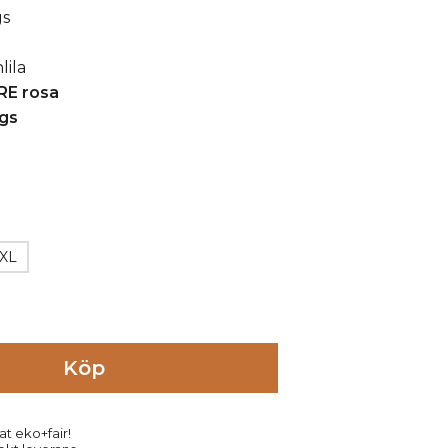
XL
Köp
at eko+fair!