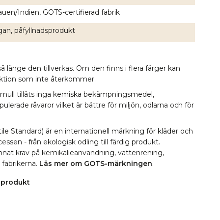
auen/Indien, GOTS-certifierad fabrik
an, påfyllnadsprodukt
å länge den tillverkas. Om den finns i flera färger kan
lektion som inte återkommer.
omull tillåts inga kemiska bekämpningsmedel,
erade råvaror vilket är bättre för miljön, odlarna och för
le Standard) är en internationell märkning för kläder och
essen - från ekologisk odling till färdig produkt.
 annat krav på kemikalieanvändning, vattenrening,
i fabrikerna.
Läs mer om GOTS-märkningen
.
 produkt