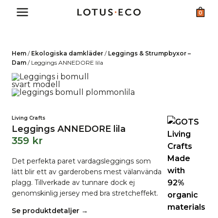
Skip
0
to
content
Hem
/
Ekologiska damkläder
/
Leggings & Strumpbyxor –
Dam
/
Leggings ANNEDORE lila
Living Crafts
Leggings ANNEDORE lila
359
kr
Det perfekta paret vardagsleggings som
lätt blir ett av garderobens mest välanvända
plagg. Tillverkade av tunnare dock ej
genomskinlig jersey med bra stretcheffekt.
Se produktdetaljer →