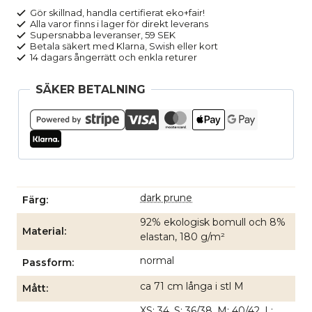
mängd
Gör skillnad, handla certifierat eko+fair!
Alla varor finns i lager för direkt leverans
Supersnabba leveranser, 59 SEK
Betala säkert med Klarna, Swish eller kort
14 dagars ångerrätt och enkla returer
SÄKER BETALNING
dark prune
Färg
92% ekologisk bomull och 8%
Material
elastan, 180 g/m²
normal
Passform
ca 71 cm långa i stl M
Mått
XS: 34, S: 36/38, M: 40/42, L: