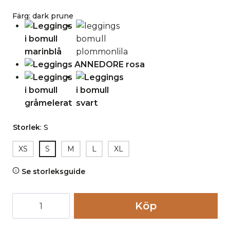
Färg
:
dark prune
Storlek
:
S
XS
S
M
L
XL
Se storleksguide
Leggings
Köp
ANNEDORE
lila