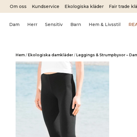
Skip
Om oss
Kundservice
Ekologiska kläder
Fair trade kl
to
content
Dam
Herr
Sensitiv
Barn
Hem & Livsstil
RE
Hem
/
Ekologiska damkläder
/
Leggings & Strumpbyxor – Da