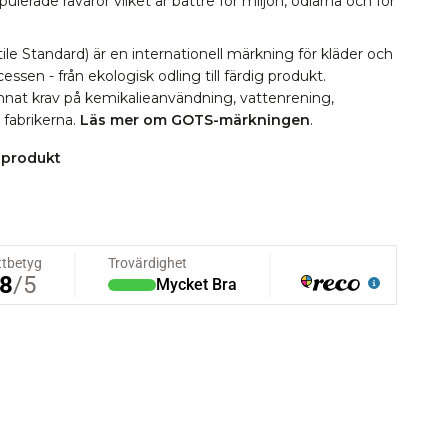
erade råvaror vilket är bättre för miljön, odlarna och för
le Standard) är en internationell märkning för kläder och
essen - från ekologisk odling till färdig produkt.
 annat krav på kemikalieanvändning, vattenrening,
i fabrikerna.
Läs mer om GOTS-märkningen
.
 produkt