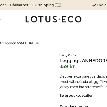
äder
Hållbarhet
EU shipping 🇪🇺
Ekol
A
m
/
Leggings ANNEDORE lila
Living Crafts
Leggings ANNEDORE 
359
kr
Det perfekta paret vardagsle
mest välanvända plagg. Till
jersey med bra stretcheffekt
Se produktdetaljer →
Färg
:
dark prune