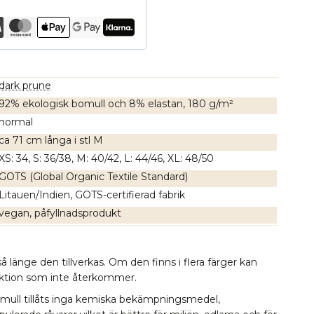
dark prune
92% ekologisk bomull och 8% elastan, 180 g/m²
normal
ca 71 cm långa i stl M
XS: 34, S: 36/38, M: 40/42, L: 44/46, XL: 48/50
GOTS (Global Organic Textile Standard)
Litauen/Indien, GOTS-certifierad fabrik
vegan, påfyllnadsprodukt
å länge den tillverkas. Om den finns i flera färger kan
lektion som inte återkommer.
omull tillåts inga kemiska bekämpningsmedel,