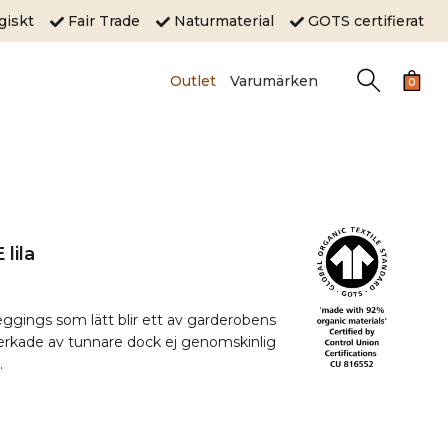
ogiskt
Fair Trade
Naturmaterial
GOTS certifierat
Outlet
Varumärken
0
lila
ggings som lätt blir ett av garderobens
verkade av tunnare dock ej genomskinlig
.