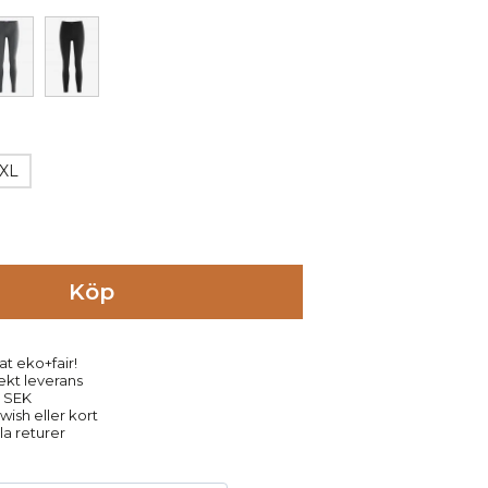
XL
Köp
at eko+fair!
rekt leverans
9 SEK
ish eller kort
la returer