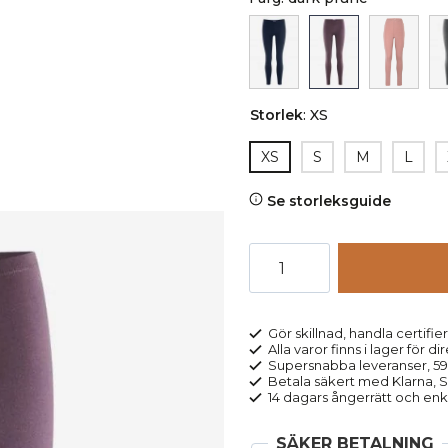
Storlek
:
XS
XS
S
M
L
Se storleksguide
Leggings
ANNEDORE
lila
mängd
Gör skillnad, handla certifier
Alla varor finns i lager för di
Supersnabba leveranser, 5
Betala säkert med Klarna, Sw
14 dagars ångerrätt och enk
SÄKER BETALNING