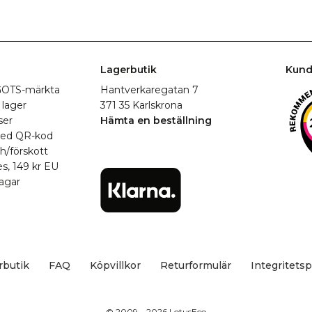
Lagerbutik
Kund
r GOTS-märkta
Hantverkaregatan 7
 lager
371 35 Karlskrona
ser
Hämta en beställning
med QR-kod
h/förskott
es, 149 kr EU
agar
rbutik
FAQ
Köpvillkor
Returformulär
Integritetsp
© 2009 – 2026 LotusEco