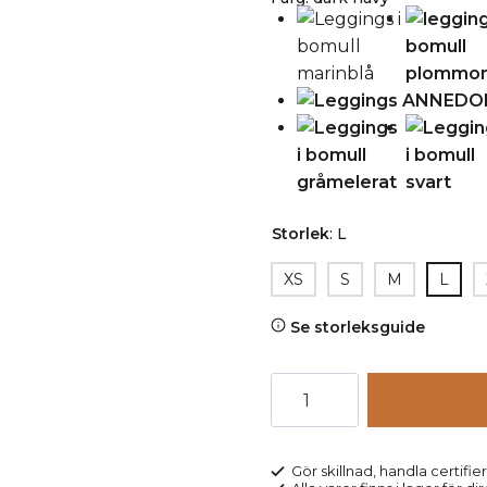
Storlek
:
L
XS
S
M
L
Se storleksguide
Leggings
ANNEDORE
marinblå
mängd
Gör skillnad, handla certifier