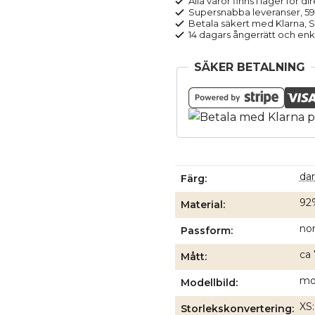
Alla varor finns i lager för di
Supersnabba leveranser, 5
Betala säkert med Klarna, Sw
14 dagars ångerrätt och enk
SÄKER BETALNING
da
Färg
92
Material
no
Passform
ca 
Mått
mod
Modellbild
XS:
Storlekskonvertering