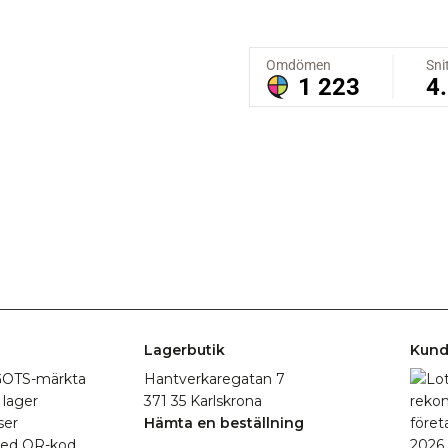
Lagerbutik
Kund
r GOTS-märkta
Hantverkaregatan 7
 lager
371 35 Karlskrona
ser
Hämta en beställning
med QR-kod