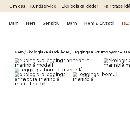
Skip
Om oss
Kundservice
Ekologiska kläder
Fair trade kl
to
content
Dam
Herr
Sensitiv
Barn
Hem & Livsstil
RE
Hem
/
Ekologiska damkläder
/
Leggings & Strumpbyxor – Da