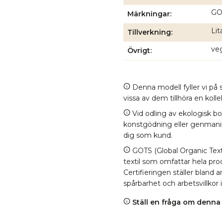
GOT
Märkningar
Lit
Tillverkning
veg
Övrigt
Denna modell fyller vi på s
vissa av dem tillhöra en kol
Vid odling av ekologisk b
konstgödning eller genmanipul
dig som kund.
GOTS (Global Organic Texti
textil som omfattar hela proc
Certifieringen ställer bland
spårbarhet och arbetsvillkor 
Ställ en fråga om denna