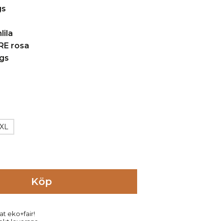
XL
Köp
at eko+fair!