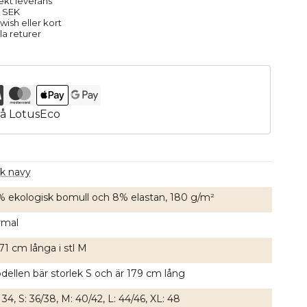
rekt leverans
9 SEK
ish eller kort
la returer
rk navy
% ekologisk bomull och 8% elastan, 180 g/m²
rmal
71 cm långa i stl M
ellen bär storlek S och är 179 cm lång
 34, S: 36/38, M: 40/42, L: 44/46, XL: 48