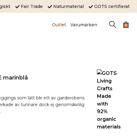
ogiskt
Fair Trade
Naturmaterial
GOTS certifierat
Outlet
Varumärken
0
 marinblå
ggings som lätt blir ett av garderobens
verkade av tunnare dock ej genomskinlig
.