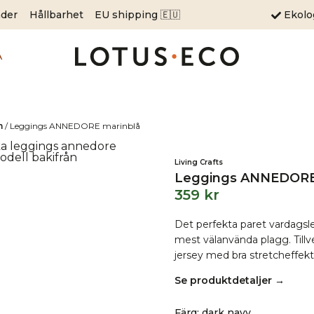
äder
Hållbarhet
EU shipping 🇪🇺
Ekol
A
m
/
Leggings ANNEDORE marinblå
Living Crafts
Leggings ANNEDORE
359
kr
Det perfekta paret vardagsle
mest välanvända plagg. Till
jersey med bra stretcheffekt
Se produktdetaljer →
Färg
:
dark navy