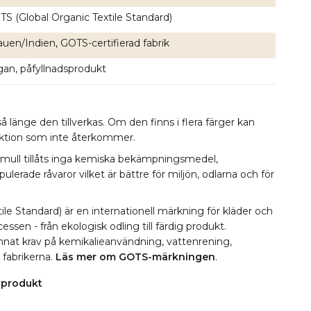
S (Global Organic Textile Standard)
auen/Indien, GOTS-certifierad fabrik
an, påfyllnadsprodukt
å länge den tillverkas. Om den finns i flera färger kan
lektion som inte återkommer.
omull tillåts inga kemiska bekämpningsmedel,
erade råvaror vilket är bättre för miljön, odlarna och för
le Standard) är en internationell märkning för kläder och
essen - från ekologisk odling till färdig produkt.
 annat krav på kemikalieanvändning, vattenrening,
i fabrikerna.
Läs mer om GOTS-märkningen
.
 produkt