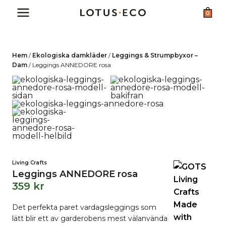
Skip
0
to
content
Hem
/
Ekologiska damkläder
/
Leggings & Strumpbyxor –
Dam
/
Leggings ANNEDORE rosa
Living Crafts
Leggings ANNEDORE rosa
359
kr
Det perfekta paret vardagsleggings som
lätt blir ett av garderobens mest välanvända