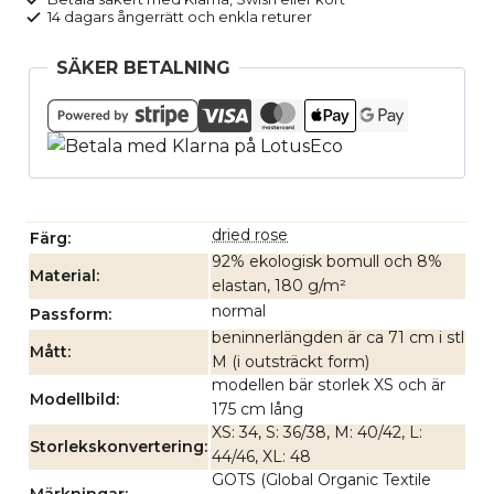
14 dagars ångerrätt och enkla returer
SÄKER BETALNING
dried rose
Färg
92% ekologisk bomull och 8%
Material
elastan, 180 g/m²
normal
Passform
beninnerlängden är ca 71 cm i stl
Mått
M (i outsträckt form)
modellen bär storlek XS och är
Modellbild
175 cm lång
XS: 34, S: 36/38, M: 40/42, L:
Storlekskonvertering
44/46, XL: 48
GOTS (Global Organic Textile