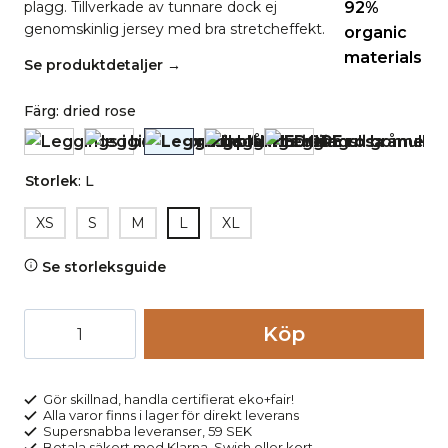
plagg. Tillverkade av tunnare dock ej
genomskinlig jersey med bra stretcheffekt.
Se produktdetaljer →
Färg
:
dried rose
Storlek
:
L
XS
S
M
L
XL
Se storleksguide
Leggings
Köp
ANNEDORE
rosa
mängd
Gör skillnad, handla certifierat eko+fair!
Alla varor finns i lager för direkt leverans
Supersnabba leveranser, 59 SEK
Betala säkert med Klarna, Swish eller kort