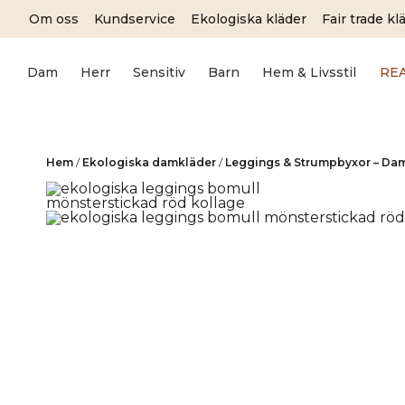
Skip
Om oss
Kundservice
Ekologiska kläder
Fair trade kl
to
content
Dam
Herr
Sensitiv
Barn
Hem & Livsstil
RE
Hem
/
Ekologiska damkläder
/
Leggings & Strumpbyxor – Da