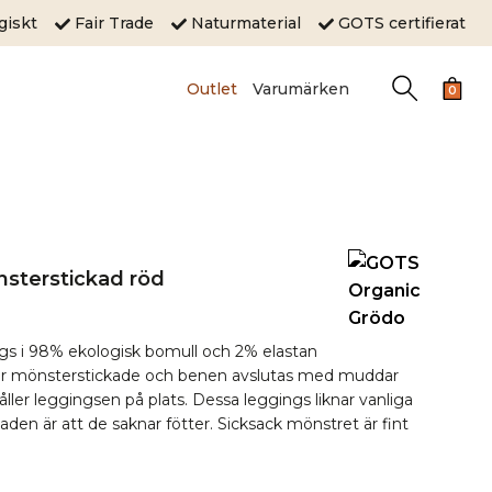
ogiskt
Fair Trade
Naturmaterial
GOTS certifierat
Outlet
Varumärken
0
sterstickad röd
gs i 98% ekologisk bomull och 2% elastan
s är mönsterstickade och benen avslutas med muddar
åller leggingsen på plats. Dessa leggings liknar vanliga
aden är att de saknar fötter. Sicksack mönstret är fint