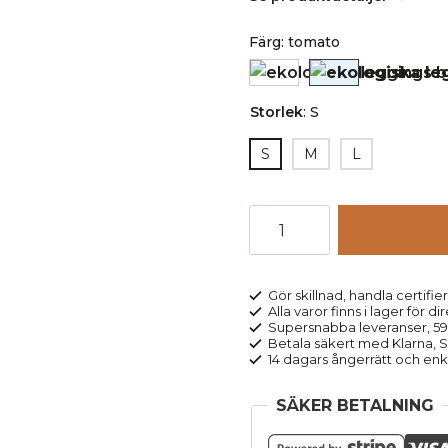
Färg
:
tomato
Storlek
:
S
S
M
L
Leggings
bomull
mönsterstickad
röd
Gör skillnad, handla certifier
Alla varor finns i lager för di
mängd
Supersnabba leveranser, 5
Betala säkert med Klarna, Sw
14 dagars ångerrätt och enk
SÄKER BETALNING