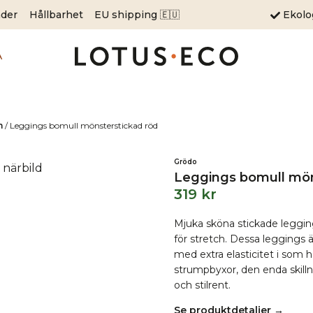
äder
Hållbarhet
EU shipping 🇪🇺
Ekol
A
m
/
Leggings bomull mönsterstickad röd
Grödo
Leggings bomull mön
319
kr
Mjuka sköna stickade leggin
för stretch. Dessa legging
med extra elasticitet i som h
strumpbyxor, den enda skilln
och stilrent.
Se produktdetaljer →