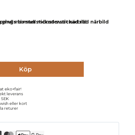
Köp
at eko+fair!
rekt leverans
9 SEK
ish eller kort
la returer