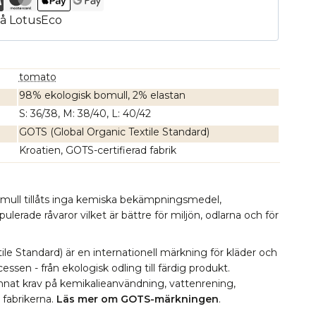
tomato
98% ekologisk bomull, 2% elastan
S: 36/38, M: 38/40, L: 40/42
GOTS (Global Organic Textile Standard)
Kroatien, GOTS-certifierad fabrik
omull tillåts inga kemiska bekämpningsmedel,
erade råvaror vilket är bättre för miljön, odlarna och för
le Standard) är en internationell märkning för kläder och
essen - från ekologisk odling till färdig produkt.
 annat krav på kemikalieanvändning, vattenrening,
i fabrikerna.
Läs mer om GOTS-märkningen
.