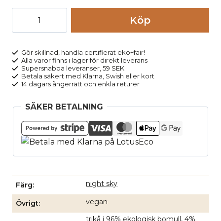
Leggings
Köp
FARIBAA
marinblå
mängd
Gör skillnad, handla certifierat eko+fair!
Alla varor finns i lager för direkt leverans
Supersnabba leveranser, 59 SEK
Betala säkert med Klarna, Swish eller kort
14 dagars ångerrätt och enkla returer
SÄKER BETALNING
night sky
Färg
vegan
Övrigt
trikå i 96% ekologisk bomull, 4%