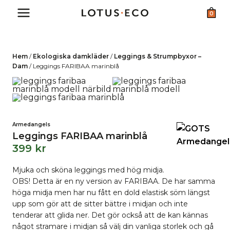
Skip
0
to
content
Hem
/
Ekologiska damkläder
/
Leggings & Strumpbyxor –
Dam
/
Leggings FARIBAA marinblå
Armedangels
Leggings FARIBAA marinblå
399
kr
Mjuka och sköna leggings med hög midja.
OBS! Detta är en ny version av FARIBAA. De har samma
höga midja men har nu fått en dold elastisk söm längst
upp som gör att de sitter bättre i midjan och inte
tenderar att glida ner. Det gör också att de kan kännas
något stramare i midjan så välj din vanliga storlek och gå