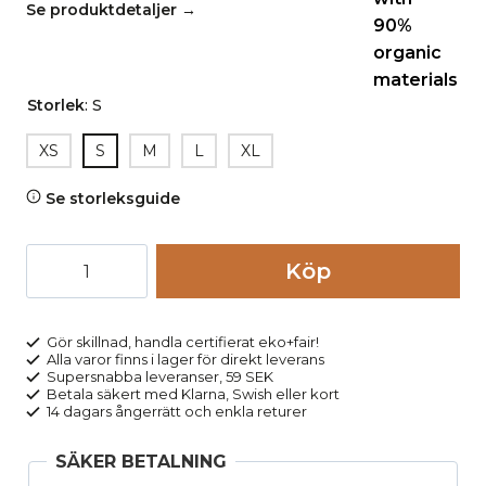
Se produktdetaljer →
Storlek
:
S
XS
S
M
L
XL
Se storleksguide
Leggings
Köp
bomull
ribbstickade
SOLISA
Gör skillnad, handla certifierat eko+fair!
Alla varor finns i lager för direkt leverans
svart
Supersnabba leveranser, 59 SEK
mängd
Betala säkert med Klarna, Swish eller kort
14 dagars ångerrätt och enkla returer
SÄKER BETALNING