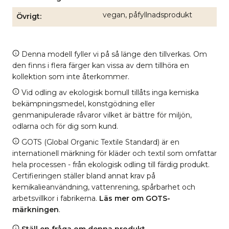
vegan, påfyllnadsprodukt
Övrigt
Denna modell fyller vi på så länge den tillverkas. Om
den finns i flera färger kan vissa av dem tillhöra en
kollektion som inte återkommer.
Vid odling av ekologisk bomull tillåts inga kemiska
bekämpningsmedel, konstgödning eller
genmanipulerade råvaror vilket är bättre för miljön,
odlarna och för dig som kund.
GOTS (Global Organic Textile Standard) är en
internationell märkning för kläder och textil som omfattar
hela processen - från ekologisk odling till färdig produkt.
Certifieringen ställer bland annat krav på
kemikalieanvändning, vattenrening, spårbarhet och
arbetsvillkor i fabrikerna.
Läs mer om GOTS-
märkningen
.
Ställ en fråga om denna produkt