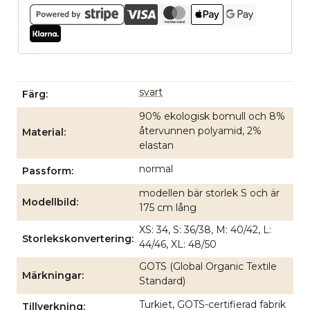
svart
Färg
90% ekologisk bomull och 8%
återvunnen polyamid, 2%
Material
elastan
normal
Passform
modellen bär storlek S och är
Modellbild
175 cm lång
XS: 34, S: 36/38, M: 40/42, L:
Storlekskonvertering
44/46, XL: 48/50
GOTS (Global Organic Textile
Märkningar
Standard)
Turkiet, GOTS-certifierad fabrik
Tillverkning