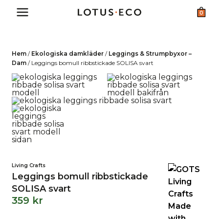
Skip
0
to
content
Hem
/
Ekologiska damkläder
/
Leggings & Strumpbyxor –
Dam
/
Leggings bomull ribbstickade SOLISA svart
Living Crafts
Leggings bomull ribbstickade
SOLISA svart
359
kr