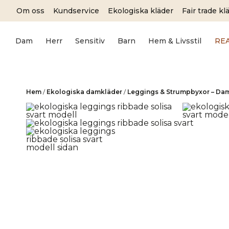
Skip
Om oss
Kundservice
Ekologiska kläder
Fair trade kl
to
content
Dam
Herr
Sensitiv
Barn
Hem & Livsstil
RE
Hem
/
Ekologiska damkläder
/
Leggings & Strumpbyxor – Da