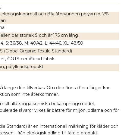
t
ekologisk bomull och 8% återvunnen polyamid, 2%
tan
mal
llen bär storlek S och är 175 cm lång
34, S: 36/38, M: 40/42, L: 44/46, XL: 48/50
 (Global Organic Textile Standard)
iet, GOTS-certifierad fabrik
n, påfyllnadsprodukt
å länge den tillverkas. Om den finns i flera färger kan
lektion som inte återkommer.
omull tillåts inga kemiska bekämpningsmedel,
erade råvaror vilket är bättre för miljön, odlarna och för
le Standard) är en internationell märkning för kläder och
essen - från ekologisk odling till färdig produkt.