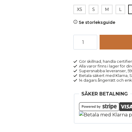
XS
S
M
L
Se storleksguide
Leggings
bomull
ribbstickade
SOLISA
Gör skillnad, handla certifier
Alla varor finns i lager för di
svart
Supersnabba leveranser, 5
mängd
Betala säkert med Klarna, Sw
14 dagars ångerrätt och enk
SÄKER BETALNING