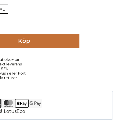
XL
Köp
at eko+fair!
rekt leverans
9 SEK
ish eller kort
la returer