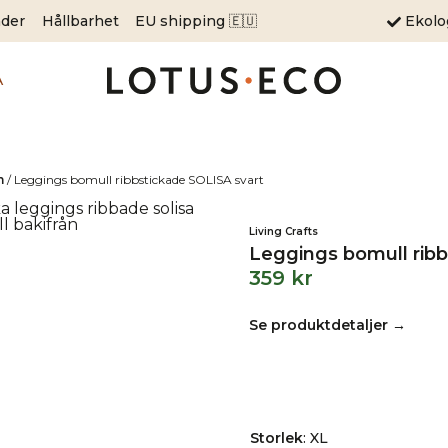
äder
Hållbarhet
EU shipping 🇪🇺
Ekol
A
m
/
Leggings bomull ribbstickade SOLISA svart
Living Crafts
Leggings bomull ribb
359
kr
Se produktdetaljer →
Storlek
:
XL