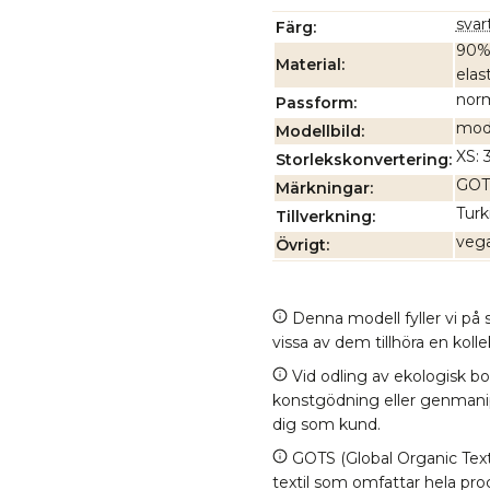
svar
Färg
90% 
Material
elas
nor
Passform
mode
Modellbild
XS: 
Storlekskonvertering
GOTS
Märkningar
Turk
Tillverkning
vega
Övrigt
Denna modell fyller vi på s
vissa av dem tillhöra en kol
Vid odling av ekologisk b
konstgödning eller genmanipul
dig som kund.
GOTS (Global Organic Texti
textil som omfattar hela proc