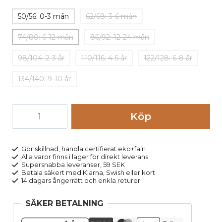
50/56: 0-3 mån
62/68: 3-6 mån
74/80: 6-12 mån
86/92: 12-24 mån
98/104: 2-3 år
110/116: 4-5 år
122/128: 6-8 år
134/140: 9-10 år
Leggings
Köp
stickad
ull
baby/barn,
Gör skillnad, handla certifierat eko+fair!
Alla varor finns i lager för direkt leverans
stl
Supersnabba leveranser, 59 SEK
50-
Betala säkert med Klarna, Swish eller kort
14 dagars ångerrätt och enkla returer
62
vinröd
SÄKER BETALNING
mängd