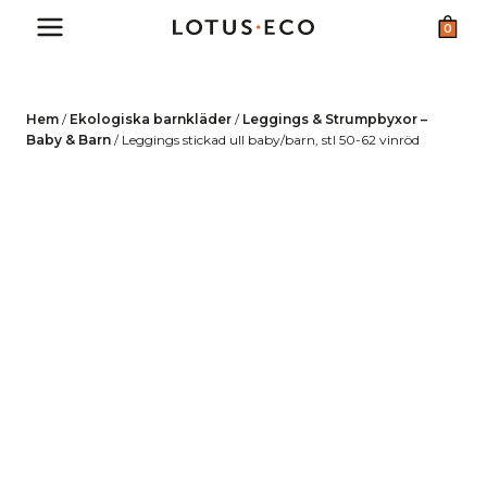
Skip
0
to
content
Hem
/
Ekologiska barnkläder
/
Leggings & Strumpbyxor –
Baby & Barn
/
Leggings stickad ull baby/barn, stl 50-62 vinröd