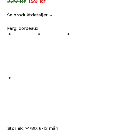
229
kr
159
kr
Se produktdetaljer →
Färg
:
bordeaux
Storlek
:
74/80: 6-12 mån