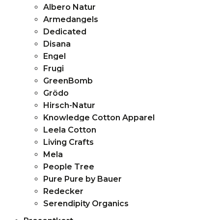
Albero Natur
Armedangels
Dedicated
Disana
Engel
Frugi
GreenBomb
Grödo
Hirsch-Natur
Knowledge Cotton Apparel
Leela Cotton
Living Crafts
Mela
People Tree
Pure Pure by Bauer
Redecker
Serendipity Organics