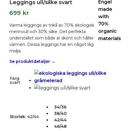
Leggings ull/silke svart
699
kr
Varma leggings av trikå av 70% ekologisk
merinoull och 30% silke. Det perfekta
understället som både är skönt och håller
värmen. Dessa leggings har en något låg
midja.
Se produktdetaljer →
Färg
:
svart
34/36
38/40
Storlek
:
42/44
42/44
46/48