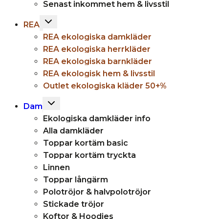
Senast inkommet hem & livsstil
Toggle
REA
child
REA ekologiska damkläder
menu
REA ekologiska herrkläder
REA ekologiska barnkläder
REA ekologisk hem & livsstil
Outlet ekologiska kläder 50+%
Toggle
Dam
child
Ekologiska damkläder info
menu
Alla damkläder
Toppar kortäm basic
Toppar kortäm tryckta
Linnen
Toppar långärm
Polotröjor & halvpolotröjor
Stickade tröjor
Koftor & Hoodies