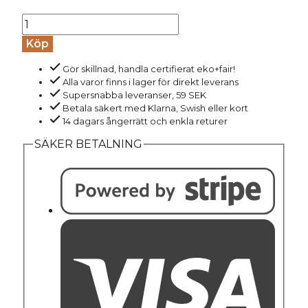
Leggings
ull/silke
Köp
svart
Gör skillnad, handla certifierat eko+fair!
mängd
Alla varor finns i lager för direkt leverans
Supersnabba leveranser, 59 SEK
Betala säkert med Klarna, Swish eller kort
14 dagars ångerrätt och enkla returer
SÄKER BETALNING