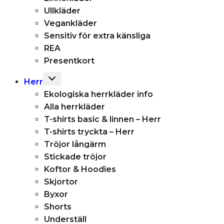
Ullkläder
Vegankläder
Sensitiv för extra känsliga
REA
Presentkort
Toggle
Herr
child
Ekologiska herrkläder info
menu
Alla herrkläder
T-shirts basic & linnen – Herr
T-shirts tryckta – Herr
Tröjor långärm
Stickade tröjor
Koftor & Hoodies
Skjortor
Byxor
Shorts
Underställ