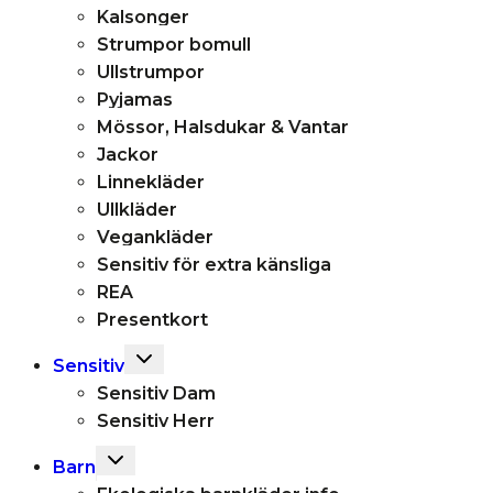
Kalsonger
Strumpor bomull
Ullstrumpor
Pyjamas
Mössor, Halsdukar & Vantar
Jackor
Linnekläder
Ullkläder
Vegankläder
Sensitiv för extra känsliga
REA
Presentkort
Toggle
Sensitiv
child
Sensitiv Dam
menu
Sensitiv Herr
Toggle
Barn
child