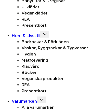
Babyfiltar & Dreglisar
Ullkläder
Vegankläder
REA
Presentkort
Toggle
Hem & Livsstil
child
Badrockar & Förkläden
menu
Väskor, Ryggsäckar & Tygkassar
Hygien
Matförvaring
Klädvård
Böcker
Veganska produkter
REA
Presentkort
Toggle
Varumärken
child
Alla varumärken
menu