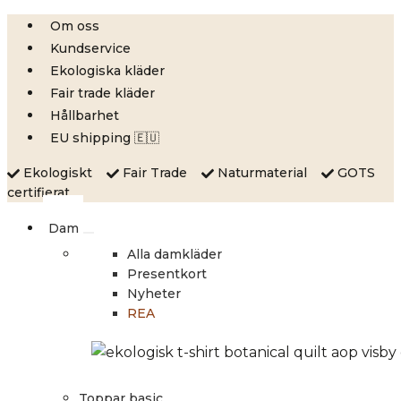
Skip
Om oss
to
Kundservice
content
Ekologiska kläder
Fair trade kläder
Hållbarhet
EU shipping 🇪🇺
Ekologiskt
Fair Trade
Naturmaterial
GOTS
certifierat
Dam
Alla damkläder
Presentkort
Nyheter
REA
Toppar basic