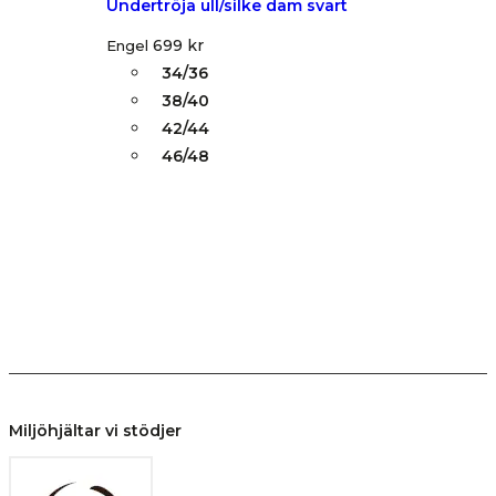
Undertröja ull/silke dam svart
699
kr
Engel
34/36
38/40
42/44
46/48
Miljöhjältar vi stödjer