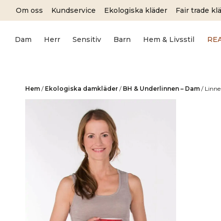
Skip
Om oss
Kundservice
Ekologiska kläder
Fair trade kl
to
content
Dam
Herr
Sensitiv
Barn
Hem & Livsstil
RE
Hem
/
Ekologiska damkläder
/
BH & Underlinnen – Dam
/
Linne