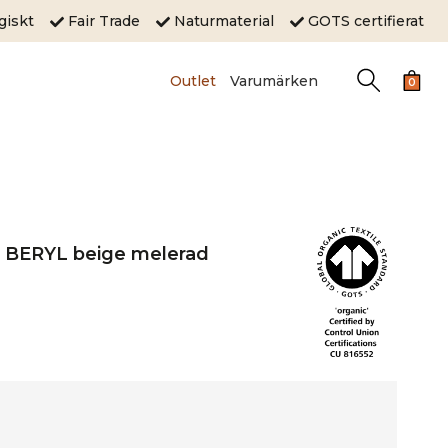
ogiskt
Fair Trade
Naturmaterial
GOTS certifierat
Outlet
Varumärken
0
l BERYL beige melerad