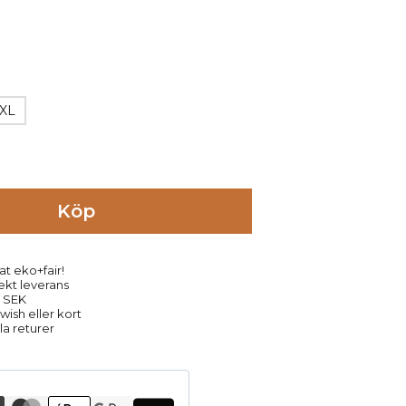
XL
Köp
at eko+fair!
rekt leverans
9 SEK
ish eller kort
la returer