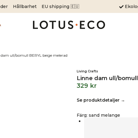
äder
Hållbarhet
EU shipping 🇪🇺
Ekol
A
 dam ull/bomull BERYL beige melerad
Living Crafts
Linne dam ull/bomul
329
kr
Se produktdetaljer →
Färg
:
sand melange