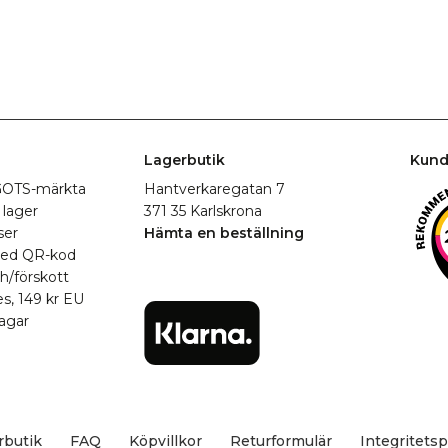
Lagerbutik
Kund
r GOTS-märkta
Hantverkaregatan 7
 lager
371 35 Karlskrona
ser
Hämta en beställning
med QR-kod
h/förskott
es, 149 kr EU
agar
rbutik
FAQ
Köpvillkor
Returformulär
Integritetsp