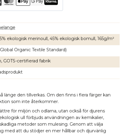
melange
 55% ekologisk merinoull, 45% ekologisk bomull, 165g/m²
Global Organic Textile Standard)
, GOTS-certifierad fabrik
nadsprodukt
å länge den tillverkas. Om den finns i flera färger kan
lektion som inte återkommer.
bättre för miljön och odlarna, utan också för djurens
 ekologisk ull förbjuds användningen av kemikalier,
 skadliga metoder som mulesing. Genom att välja
ygg med att du stödjer en mer hållbar och djurvänlig