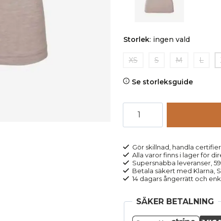
Storlek
:
ingen vald
XS
S
M
L
Se storleksguide
Linne
dam
ull/bomull
BERYL
Gör skillnad, handla certifier
Alla varor finns i lager för di
beige
Supersnabba leveranser, 5
melerad
Betala säkert med Klarna, Sw
14 dagars ångerrätt och enk
mängd
SÄKER BETALNING