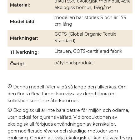
trikå i 55% ekologisk merinoull, 45%
Material
ekologisk bomull, 165g/m²
modellen bär storlek S och är 175
Modellbild
cm lång
GOTS (Global Organic Textile
Märkningar
Standard)
Litauen, GOTS-certifierad fabrik
Tillverkning
påfyllnadsprodukt
Övrigt
Denna modell fyller vi på så länge den tillverkas. Om
den finns i flera färger kan vissa av dem tillhöra en
kollektion som inte återkommer.
Ekologisk ull är inte bara bättre för miljön och odlarna,
utan också för djurens välfärd. Vid produktionen av
ekologisk ull förbjuds användningen av kemikalier,
genmodifierade råvaror och skadliga metoder som
mulesing. Genom att välja ekologisk ull kan du vara trygg