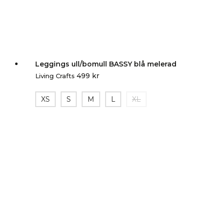
Leggings ull/bomull BASSY blå melerad
499
kr
Living Crafts
XS
S
M
L
XL