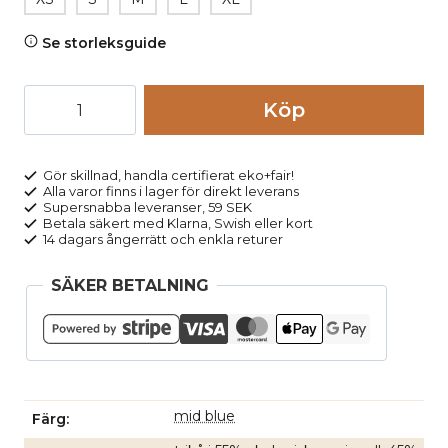
Se storleksguide
Linne
Köp
dam
ull/bomull
BERYL
Gör skillnad, handla certifierat eko+fair!
Alla varor finns i lager för direkt leverans
blå
Supersnabba leveranser, 59 SEK
melerad
Betala säkert med Klarna, Swish eller kort
14 dagars ångerrätt och enkla returer
mängd
SÄKER BETALNING
mid blue
Färg