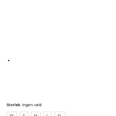
Storlek
:
ingen vald
XS
S
M
L
XL