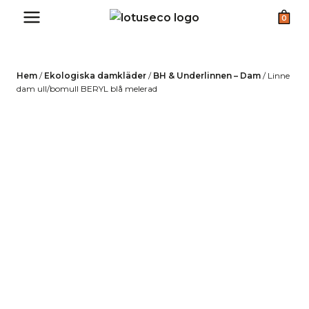
Skip
0
to
content
Hem
/
Ekologiska damkläder
/
BH & Underlinnen – Dam
/
Linne
dam ull/bomull BERYL blå melerad