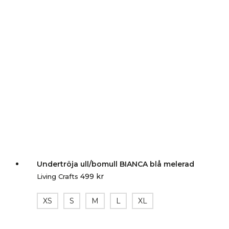
Undertröja ull/bomull BIANCA blå melerad
499
kr
Living Crafts
XS
S
M
L
XL