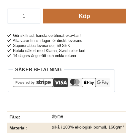
Linne
Köp
herr
CHETAN
khakigrön
Gör skillnad, handla certifierat eko+fair!
Alla varor finns i lager för direkt leverans
mängd
Supersnabba leveranser, 59 SEK
Betala säkert med Klarna, Swish eller kort
14 dagars ångerrätt och enkla returer
SÄKER BETALNING
thyme
Färg
trikå i 100% ekologisk bomull, 160g/m²
Material