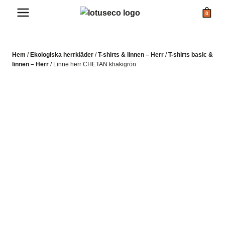
Skip
0
to
content
Hem
/
Ekologiska herrkläder
/
T-shirts & linnen – Herr
/
T-shirts basic &
linnen – Herr
/
Linne herr CHETAN khakigrön