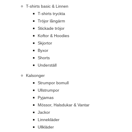
T-shirts basic & Linnen
T-shirts tryckta
Tröjor långärm
Stickade tröjor
Koftor & Hoodies
Skjortor
Byxor
Shorts
Underställ
Kalsonger
Strumpor bomull
Ullstrumpor
Pyjamas
Mössor, Halsdukar & Vantar
Jackor
Linnekläder
Ullkläder