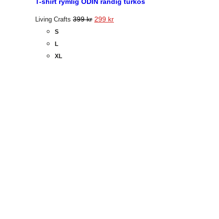
T-shirt rymlig ODIN randig turkos
399
kr
299
kr
Living Crafts
S
L
XL