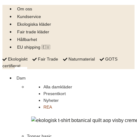
Skip
Om oss
to
Kundservice
content
Ekologiska kläder
Fair trade kläder
Hållbarhet
EU shipping 🇪🇺
Ekologiskt
Fair Trade
Naturmaterial
GOTS
certifierat
Dam
Alla damkläder
Presentkort
Nyheter
REA
Toppar basic