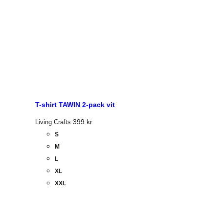
T-shirt TAWIN 2-pack vit
399
kr
Living Crafts
S
M
L
XL
XXL