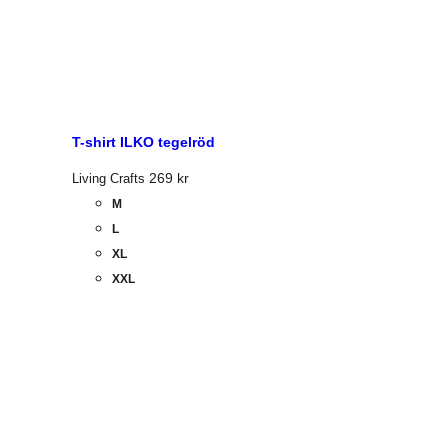
T-shirt ILKO tegelröd
269
kr
Living Crafts
M
L
XL
XXL