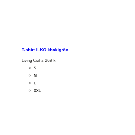
T-shirt ILKO khakigrön
269
kr
Living Crafts
S
M
L
XXL