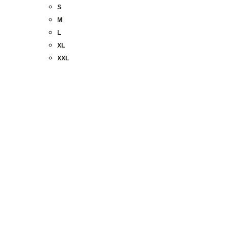
S
M
L
XL
XXL