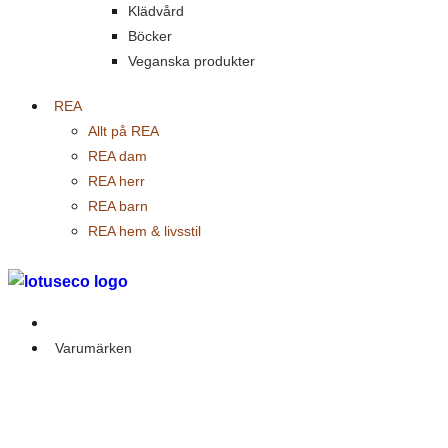
Klädvård
Böcker
Veganska produkter
REA
Allt på REA
REA dam
REA herr
REA barn
REA hem & livsstil
Outlet
Varumärken