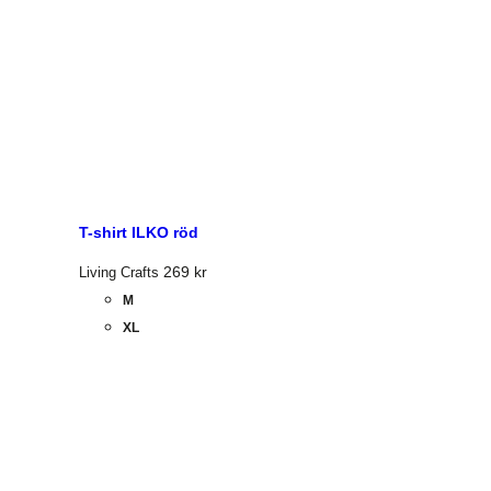
T-shirt ILKO röd
269
kr
Living Crafts
M
XL