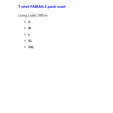
T-shirt FABIAN 2-pack svart
399
kr
Living Crafts
S
M
L
XL
XXL