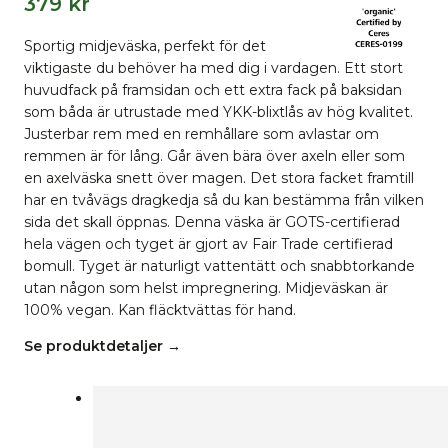
379
kr
Sportig midjeväska, perfekt för det
viktigaste du behöver ha med dig i vardagen. Ett stort
huvudfack på framsidan och ett extra fack på baksidan
som båda är utrustade med YKK-blixtlås av hög kvalitet.
Justerbar rem med en remhållare som avlastar om
remmen är för lång. Går även bära över axeln eller som
en axelväska snett över magen. Det stora facket framtill
har en tvåvägs dragkedja så du kan bestämma från vilken
sida det skall öppnas. Denna väska är GOTS-certifierad
hela vägen och tyget är gjort av Fair Trade certifierad
bomull. Tyget är naturligt vattentätt och snabbtorkande
utan någon som helst impregnering. Midjeväskan är
100% vegan. Kan fläcktvättas för hand.
Se produktdetaljer →