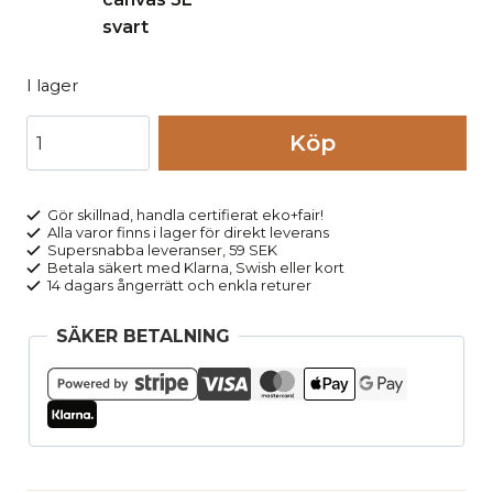
I lager
Midjeväska
Köp
MOGLI
canvas
3L
Gör skillnad, handla certifierat eko+fair!
Alla varor finns i lager för direkt leverans
gråbeige
Supersnabba leveranser, 59 SEK
mängd
Betala säkert med Klarna, Swish eller kort
14 dagars ångerrätt och enkla returer
SÄKER BETALNING