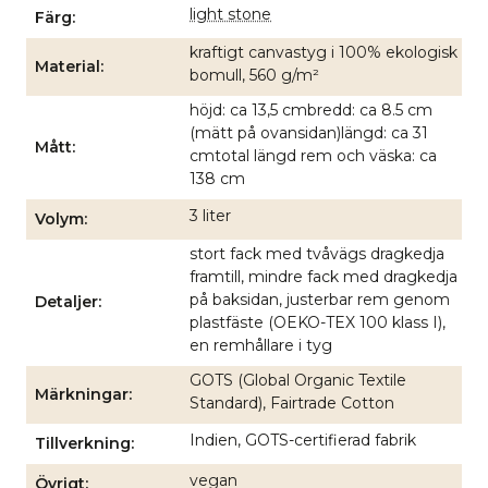
light stone
Färg
kraftigt canvastyg i 100% ekologisk
Material
bomull, 560 g/m²
höjd: ca 13,5 cmbredd: ca 8.5 cm
(mätt på ovansidan)längd: ca 31
Mått
cmtotal längd rem och väska: ca
138 cm
3 liter
Volym
stort fack med tvåvägs dragkedja
framtill, mindre fack med dragkedja
på baksidan, justerbar rem genom
Detaljer
plastfäste (OEKO-TEX 100 klass I),
en remhållare i tyg
GOTS (Global Organic Textile
Märkningar
Standard), Fairtrade Cotton
Indien, GOTS-certifierad fabrik
Tillverkning
vegan
Övrigt