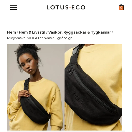
Skip
0
to
content
Hem
/
Hem & Livsstil
/
Väskor, Ryggsäckar & Tygkassar
/
Midjeväska MOGLI canvas 3L gråbeige