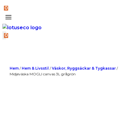
0
0
Hem
/
Hem & Livsstil
/
Väskor, Ryggsäckar & Tygkassar
/
Midjeväska MOGLI canvas 3L grågrön