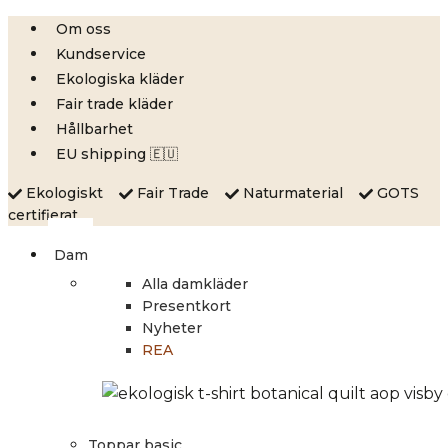
Skip
Om oss
to
Kundservice
content
Ekologiska kläder
Fair trade kläder
Hållbarhet
EU shipping 🇪🇺
Ekologiskt
Fair Trade
Naturmaterial
GOTS
certifierat
Dam
Alla damkläder
Presentkort
Nyheter
REA
Toppar basic