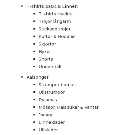
T-shirts basic & Linnen
T-shirts tryckta
Tröjor långärm
Stickade tröjor
Koftor & Hoodies
Skjortor
Byxor
Shorts
Underställ
Kalsonger
Strumpor bomull
Ullstrumpor
Pyjamas
Mössor, Halsdukar & Vantar
Jackor
Linnekläder
Ullkläder