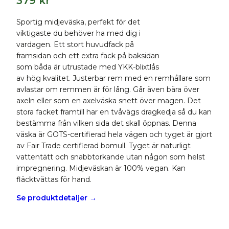
379
kr
Sportig midjeväska, perfekt för det
viktigaste du behöver ha med dig i
vardagen. Ett stort huvudfack på
framsidan och ett extra fack på baksidan
som båda är utrustade med YKK-blixtlås
av hög kvalitet. Justerbar rem med en remhållare som
avlastar om remmen är för lång. Går även bära över
axeln eller som en axelväska snett över magen. Det
stora facket framtill har en tvåvägs dragkedja så du kan
bestämma från vilken sida det skall öppnas. Denna
väska är GOTS-certifierad hela vägen och tyget är gjort
av Fair Trade certifierad bomull. Tyget är naturligt
vattentätt och snabbtorkande utan någon som helst
impregnering. Midjeväskan är 100% vegan. Kan
fläcktvättas för hand.
Se produktdetaljer →