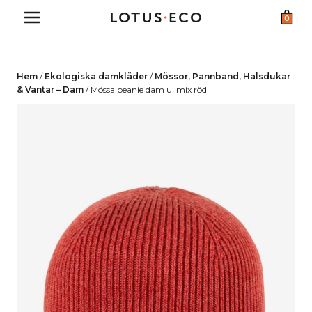
Skip
0
to
content
Hem
/
Ekologiska damkläder
/
Mössor, Pannband, Halsdukar
& Vantar – Dam
/
Mössa beanie dam ullmix röd