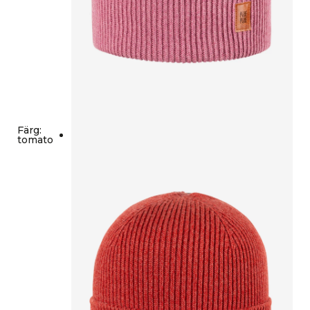
Färg
:
tomato