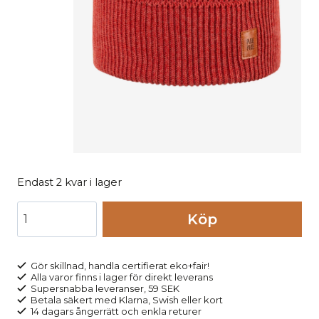
Endast 2 kvar i lager
Mössa
Köp
beanie
dam
ullmix
Gör skillnad, handla certifierat eko+fair!
Alla varor finns i lager för direkt leverans
röd
Supersnabba leveranser, 59 SEK
mängd
Betala säkert med Klarna, Swish eller kort
14 dagars ångerrätt och enkla returer