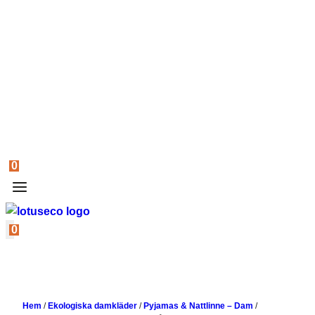
0
0
Hem
/
Ekologiska damkläder
/
Pyjamas & Nattlinne – Dam
/