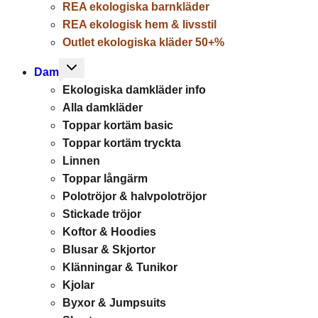
REA ekologiska barnkläder
REA ekologisk hem & livsstil
Outlet ekologiska kläder 50+%
Toggle
Dam
child
Ekologiska damkläder info
menu
Alla damkläder
Toppar kortäm basic
Toppar kortäm tryckta
Linnen
Toppar långärm
Polotröjor & halvpolotröjor
Stickade tröjor
Koftor & Hoodies
Blusar & Skjortor
Klänningar & Tunikor
Kjolar
Byxor & Jumpsuits