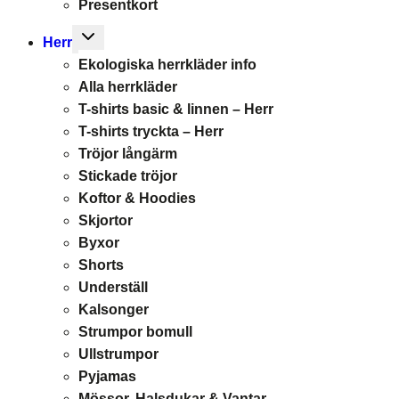
Presentkort
Toggle
Herr
child
Ekologiska herrkläder info
menu
Alla herrkläder
T-shirts basic & linnen – Herr
T-shirts tryckta – Herr
Tröjor långärm
Stickade tröjor
Koftor & Hoodies
Skjortor
Byxor
Shorts
Underställ
Kalsonger
Strumpor bomull
Ullstrumpor
Pyjamas
Mössor, Halsdukar & Vantar