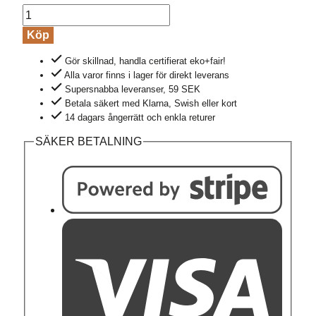
Nattlinne
kortärmat
Köp
BERIT
Gör skillnad, handla certifierat eko+fair!
prickig
Alla varor finns i lager för direkt leverans
blå
Supersnabba leveranser, 59 SEK
mängd
Betala säkert med Klarna, Swish eller kort
14 dagars ångerrätt och enkla returer
SÄKER BETALNING