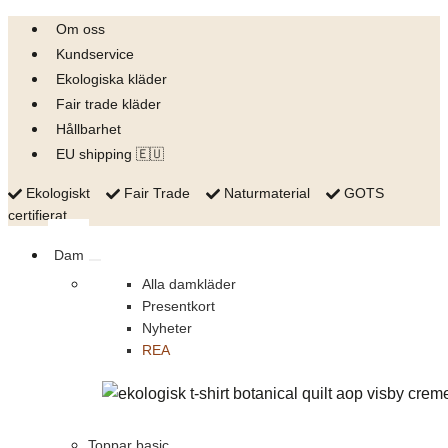
Skip
Om oss
to
Kundservice
content
Ekologiska kläder
Fair trade kläder
Hållbarhet
EU shipping 🇪🇺
Ekologiskt
Fair Trade
Naturmaterial
GOTS
certifierat
Dam
Alla damkläder
Presentkort
Nyheter
REA
Toppar basic