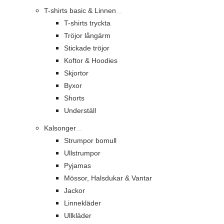
T-shirts basic & Linnen
T-shirts tryckta
Tröjor långärm
Stickade tröjor
Koftor & Hoodies
Skjortor
Byxor
Shorts
Underställ
Kalsonger
Strumpor bomull
Ullstrumpor
Pyjamas
Mössor, Halsdukar & Vantar
Jackor
Linnekläder
Ullkläder