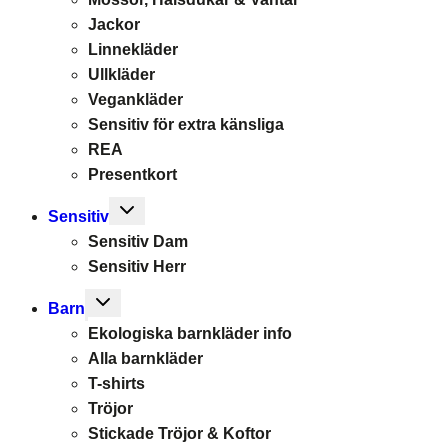
Jackor
Linnekläder
Ullkläder
Vegankläder
Sensitiv för extra känsliga
REA
Presentkort
Toggle
Sensitiv
child
Sensitiv Dam
menu
Sensitiv Herr
Toggle
Barn
child
Ekologiska barnkläder info
menu
Alla barnkläder
T-shirts
Tröjor
Stickade Tröjor & Koftor