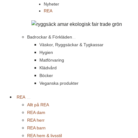
Nyheter
REA
Badrockar & Förkläden
Väskor, Ryggsäckar & Tygkassar
Hygien
Matförvaring
Klädvård
Böcker
Veganska produkter
REA
Allt på REA
REA dam
REA herr
REA barn
REA hem & livsstil