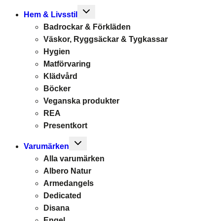
Toggle
Hem & Livsstil
child
Badrockar & Förkläden
menu
Väskor, Ryggsäckar & Tygkassar
Hygien
Matförvaring
Klädvård
Böcker
Veganska produkter
REA
Presentkort
Toggle
Varumärken
child
Alla varumärken
menu
Albero Natur
Armedangels
Dedicated
Disana
Engel