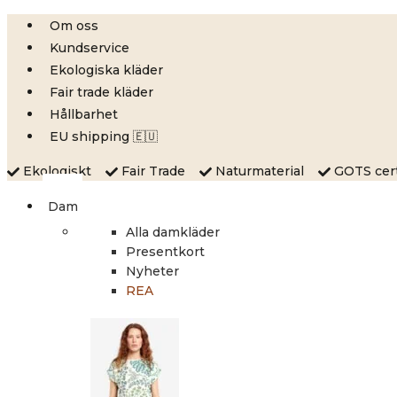
Skip
Om oss
to
Kundservice
content
Ekologiska kläder
Fair trade kläder
Hållbarhet
EU shipping 🇪🇺
Ekologiskt
Fair Trade
Naturmaterial
GOTS certi
Dam
Alla damkläder
Presentkort
Nyheter
REA