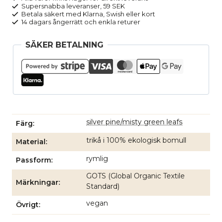
mintgrön
Supersnabba leveranser, 59 SEK
mängd
Betala säkert med Klarna, Swish eller kort
14 dagars ångerrätt och enkla returer
SÄKER BETALNING
silver pine/misty green leafs
Färg
trikå i 100% ekologisk bomull
Material
rymlig
Passform
GOTS (Global Organic Textile
Märkningar
Standard)
vegan
Övrigt