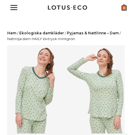
Skip
0
to
content
Hem
/
Ekologiska damkläder
/
Pyjamas & Nattlinne – Dam
/
Nattröja dam HAILY lövtryck mintgrön