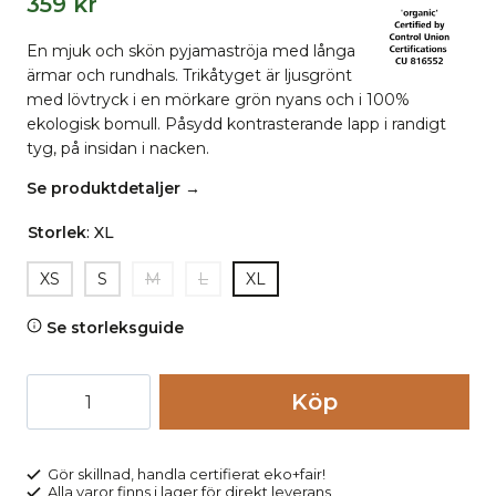
359
kr
En mjuk och skön pyjamaströja med långa
ärmar och rundhals. Trikåtyget är ljusgrönt
med lövtryck i en mörkare grön nyans och i 100%
ekologisk bomull. Påsydd kontrasterande lapp i randigt
tyg, på insidan i nacken.
Se produktdetaljer →
Storlek
:
XL
XS
S
M
L
XL
Se storleksguide
Nattröja
Köp
dam
HAILY
lövtryck
Gör skillnad, handla certifierat eko+fair!
Alla varor finns i lager för direkt leverans