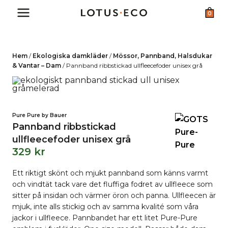
Skip
0
to
content
Hem
/
Ekologiska damkläder
/
Mössor, Pannband, Halsdukar
& Vantar – Dam
/
Pannband ribbstickad ullfleecefoder unisex grå
Pure Pure by Bauer
Pannband ribbstickad
ullfleecefoder unisex grå
329
kr
Ett riktigt skönt och mjukt pannband som känns varmt
och vindtät tack vare det fluffiga fodret av ullfleece som
sitter på insidan och värmer öron och panna. Ullfleecen är
mjuk, inte alls stickig och av samma kvalité som våra
jackor i ullfleece. Pannbandet har ett litet Pure-Pure