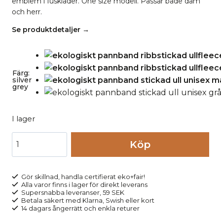
emblem i fuskläder. One size modell. Passar både dam
och herr.
Se produktdetaljer →
Färg
:
silver
grey
I lager
Pannband
Köp
ribbstickad
ullfleecefoder
unisex
Gör skillnad, handla certifierat eko+fair!
Alla varor finns i lager för direkt leverans
grå
Supersnabba leveranser, 59 SEK
mängd
Betala säkert med Klarna, Swish eller kort
14 dagars ångerrätt och enkla returer