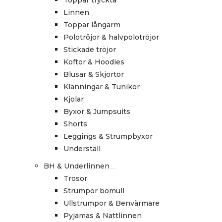
Toppar tryckta
Linnen
Toppar långärm
Polotröjor & halvpolotröjor
Stickade tröjor
Koftor & Hoodies
Blusar & Skjortor
Klänningar & Tunikor
Kjolar
Byxor & Jumpsuits
Shorts
Leggings & Strumpbyxor
Underställ
BH & Underlinnen
Trosor
Strumpor bomull
Ullstrumpor & Benvärmare
Pyjamas & Nattlinnen