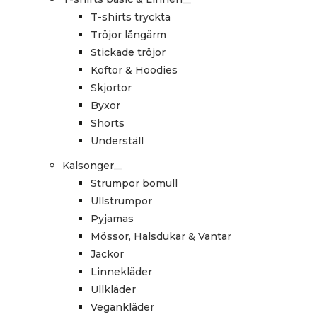
T-shirts tryckta
Tröjor långärm
Stickade tröjor
Koftor & Hoodies
Skjortor
Byxor
Shorts
Underställ
Kalsonger
Strumpor bomull
Ullstrumpor
Pyjamas
Mössor, Halsdukar & Vantar
Jackor
Linnekläder
Ullkläder
Vegankläder