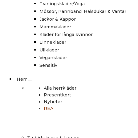
Träningskläder/Yoga
Mössor, Pannband, Halsdukar & Vantar
Jackor & Kappor
Mammakläder
Kläder för långa kvinnor
Linnekläder
Ullkläder
Vegankläder
Sensitiv
Herr
Alla herrkläder
Presentkort
Nyheter
REA
T-shirts basic & Linnen