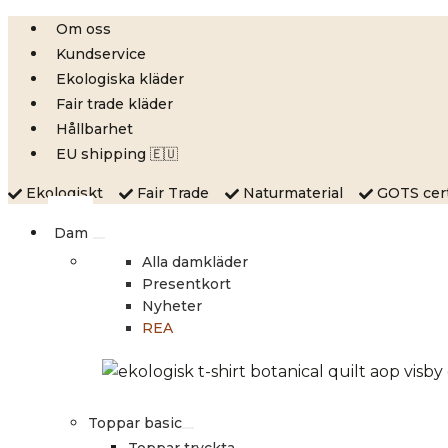
Skip
Om oss
to
Kundservice
content
Ekologiska kläder
Fair trade kläder
Hållbarhet
EU shipping 🇪🇺
Ekologiskt
Fair Trade
Naturmaterial
GOTS certi
Dam
Alla damkläder
Presentkort
Nyheter
REA
Toppar basic