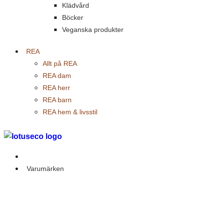
Klädvård
Böcker
Veganska produkter
REA
Allt på REA
REA dam
REA herr
REA barn
REA hem & livsstil
Outlet
Varumärken