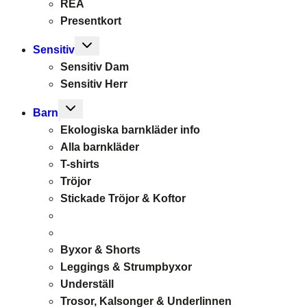
REA
Presentkort
Toggle
Sensitiv
child
Sensitiv Dam
menu
Sensitiv Herr
Toggle
Barn
child
Ekologiska barnkläder info
menu
Alla barnkläder
T-shirts
Tröjor
Stickade Tröjor & Koftor
Byxor & Shorts
Leggings & Strumpbyxor
Underställ
Trosor, Kalsonger & Underlinnen