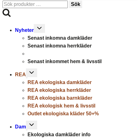
Sök
Sök
efter:
Toggle
Nyheter
child
Senast inkomna damkläder
menu
Senast inkomna herrkläder
Senast inkommet hem & livsstil
Toggle
REA
child
REA ekologiska damkläder
menu
REA ekologiska herrkläder
REA ekologiska barnkläder
REA ekologisk hem & livsstil
Outlet ekologiska kläder 50+%
Toggle
Dam
child
Ekologiska damkläder info
menu