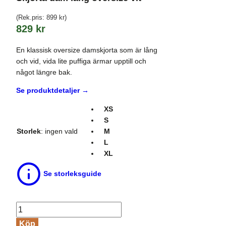
(Rek.pris:
899
kr
)
829
kr
En klassisk oversize damskjorta som är lång
och vid, vida lite puffiga ärmar upptill och
något längre bak.
Se produktdetaljer →
XS
S
Storlek
:
ingen vald
M
L
XL
Se storleksguide
Skjorta
dam
Köp