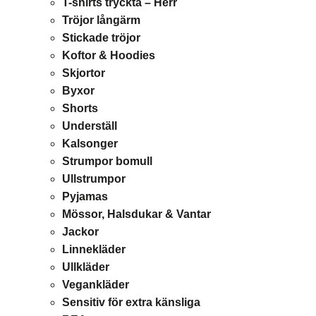
T-shirts tryckta – Herr
Tröjor långärm
Stickade tröjor
Koftor & Hoodies
Skjortor
Byxor
Shorts
Underställ
Kalsonger
Strumpor bomull
Ullstrumpor
Pyjamas
Mössor, Halsdukar & Vantar
Jackor
Linnekläder
Ullkläder
Vegankläder
Sensitiv för extra känsliga