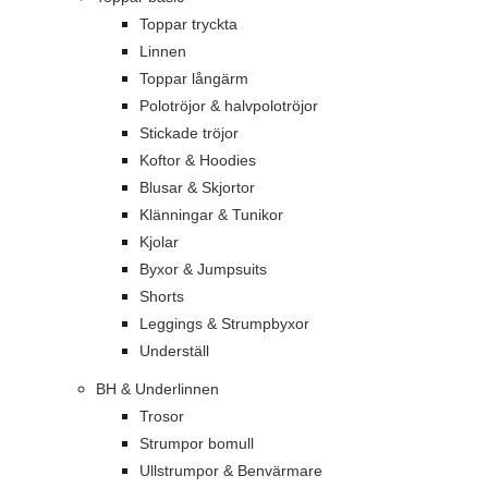
Toppar tryckta
Linnen
Toppar långärm
Polotröjor & halvpolotröjor
Stickade tröjor
Koftor & Hoodies
Blusar & Skjortor
Klänningar & Tunikor
Kjolar
Byxor & Jumpsuits
Shorts
Leggings & Strumpbyxor
Underställ
BH & Underlinnen
Trosor
Strumpor bomull
Ullstrumpor & Benvärmare