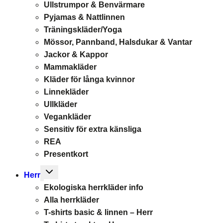
Ullstrumpor & Benvärmare
Pyjamas & Nattlinnen
Träningskläder/Yoga
Mössor, Pannband, Halsdukar & Vantar
Jackor & Kappor
Mammakläder
Kläder för långa kvinnor
Linnekläder
Ullkläder
Vegankläder
Sensitiv för extra känsliga
REA
Presentkort
Toggle
Herr
child
Ekologiska herrkläder info
menu
Alla herrkläder
T-shirts basic & linnen – Herr