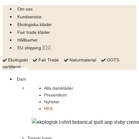
Skip
Om oss
to
Kundservice
content
Ekologiska kläder
Fair trade kläder
Hållbarhet
EU shipping 🇪🇺
Ekologiskt
Fair Trade
Naturmaterial
GOTS
certifierat
Dam
Alla damkläder
Presentkort
Nyheter
REA
Toppar basic