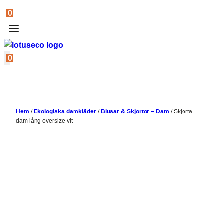
0
0
Hem
/
Ekologiska damkläder
/
Blusar & Skjortor – Dam
/
Skjorta
dam lång oversize vit