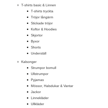
T-shirts basic & Linnen
T-shirts tryckta
Tröjor långärm
Stickade tröjor
Koftor & Hoodies
Skjortor
Byxor
Shorts
Underställ
Kalsonger
Strumpor bomull
Ullstrumpor
Pyjamas
Mössor, Halsdukar & Vantar
Jackor
Linnekläder
Ullkläder