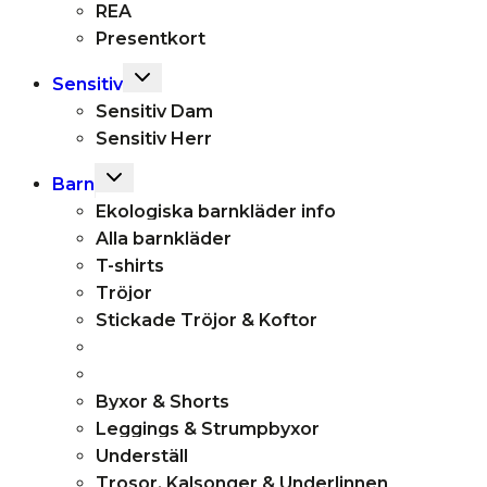
REA
Presentkort
Toggle
Sensitiv
child
Sensitiv Dam
menu
Sensitiv Herr
Toggle
Barn
child
Ekologiska barnkläder info
menu
Alla barnkläder
T-shirts
Tröjor
Stickade Tröjor & Koftor
Byxor & Shorts
Leggings & Strumpbyxor
Underställ
Trosor, Kalsonger & Underlinnen