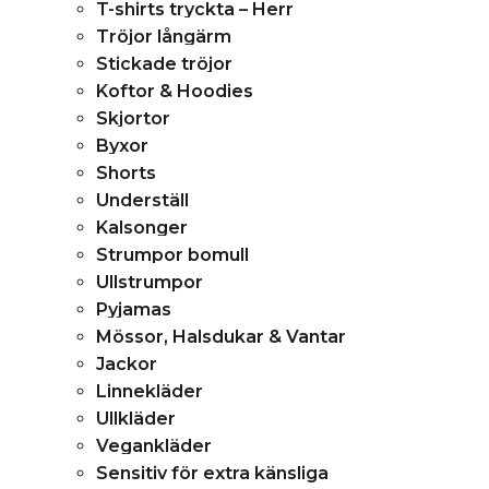
T-shirts tryckta – Herr
Tröjor långärm
Stickade tröjor
Koftor & Hoodies
Skjortor
Byxor
Shorts
Underställ
Kalsonger
Strumpor bomull
Ullstrumpor
Pyjamas
Mössor, Halsdukar & Vantar
Jackor
Linnekläder
Ullkläder
Vegankläder
Sensitiv för extra känsliga