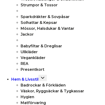
Strumpor & Tossor
Sparkdräkter & Sovpåsar
Solhattar & Kepsar
Mössor, Halsdukar & Vantar
Jackor
Babyfiltar & Dreglisar
Ullkläder
Vegankläder
REA
Presentkort
Toggle
Hem & Livsstil
child
Badrockar & Förkläden
menu
Väskor, Ryggsäckar & Tygkassar
Hygien
Matförvaring