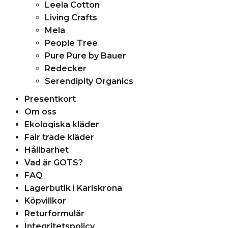
Leela Cotton
Living Crafts
Mela
People Tree
Pure Pure by Bauer
Redecker
Serendipity Organics
Presentkort
Om oss
Ekologiska kläder
Fair trade kläder
Hållbarhet
Vad är GOTS?
FAQ
Lagerbutik i Karlskrona
Köpvillkor
Returformulär
Integritetspolicy