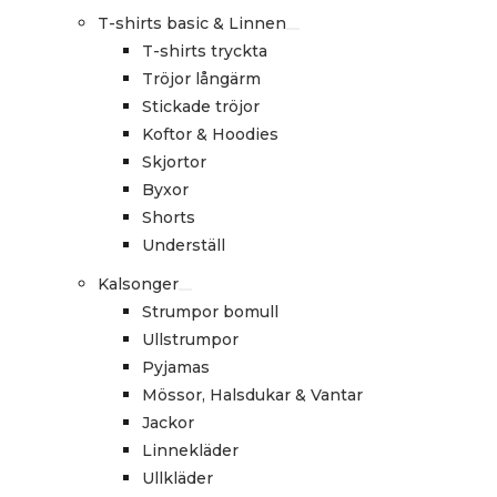
T-shirts basic & Linnen
T-shirts tryckta
Tröjor långärm
Stickade tröjor
Koftor & Hoodies
Skjortor
Byxor
Shorts
Underställ
Kalsonger
Strumpor bomull
Ullstrumpor
Pyjamas
Mössor, Halsdukar & Vantar
Jackor
Linnekläder
Ullkläder