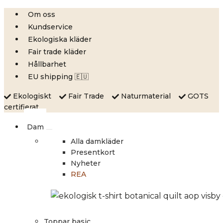
Skip
Om oss
to
Kundservice
content
Ekologiska kläder
Fair trade kläder
Hållbarhet
EU shipping 🇪🇺
Ekologiskt
Fair Trade
Naturmaterial
GOTS
certifierat
Dam
Alla damkläder
Presentkort
Nyheter
REA
Toppar basic