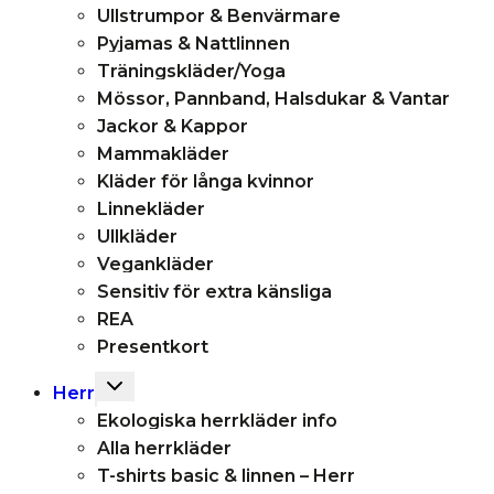
Ullstrumpor & Benvärmare
Pyjamas & Nattlinnen
Träningskläder/Yoga
Mössor, Pannband, Halsdukar & Vantar
Jackor & Kappor
Mammakläder
Kläder för långa kvinnor
Linnekläder
Ullkläder
Vegankläder
Sensitiv för extra känsliga
REA
Presentkort
Toggle
Herr
child
Ekologiska herrkläder info
menu
Alla herrkläder
T-shirts basic & linnen – Herr