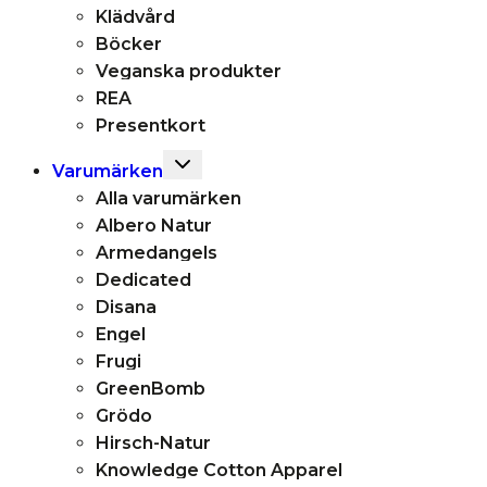
Klädvård
Böcker
Veganska produkter
REA
Presentkort
Toggle
Varumärken
child
Alla varumärken
menu
Albero Natur
Armedangels
Dedicated
Disana
Engel
Frugi
GreenBomb
Grödo
Hirsch-Natur
Knowledge Cotton Apparel