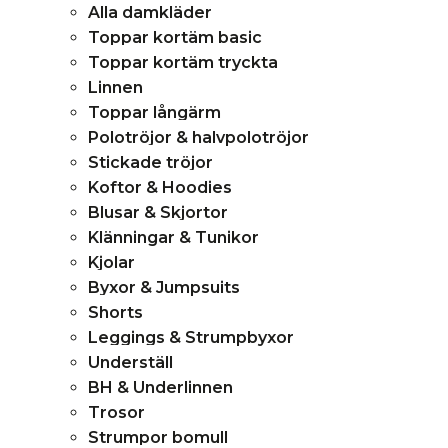
Alla damkläder
Toppar kortäm basic
Toppar kortäm tryckta
Linnen
Toppar långärm
Polotröjor & halvpolotröjor
Stickade tröjor
Koftor & Hoodies
Blusar & Skjortor
Klänningar & Tunikor
Kjolar
Byxor & Jumpsuits
Shorts
Leggings & Strumpbyxor
Underställ
BH & Underlinnen
Trosor
Strumpor bomull