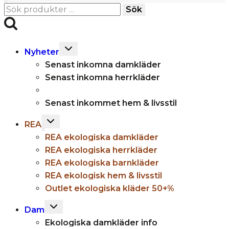
Sök
Sök
efter:
Toggle
Nyheter
child
Senast inkomna damkläder
menu
Senast inkomna herrkläder
Senast inkommet hem & livsstil
Toggle
REA
child
REA ekologiska damkläder
menu
REA ekologiska herrkläder
REA ekologiska barnkläder
REA ekologisk hem & livsstil
Outlet ekologiska kläder 50+%
Toggle
Dam
child
Ekologiska damkläder info
menu