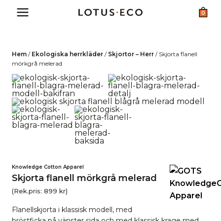
Skip
0
to
content
Hem
/
Ekologiska herrkläder
/
Skjortor – Herr
/
Skjorta flanell
mörkgrå melerad
Knowledge Cotton Apparel
Skjorta flanell mörkgrå melerad
(Rek.pris:
899
kr
)
Flanellskjorta i klassisk modell, med
bröstficka på vänster sida och med klassisk krage med