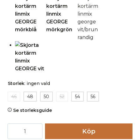
Storlek
:
ingen vald
46
48
50
52
54
56
Se storleksguide
Skjorta
Köp
kortärm