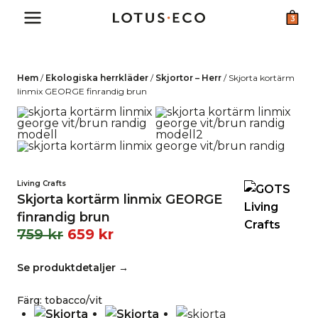
Skip
3
to
content
Hem
/
Ekologiska herrkläder
/
Skjortor – Herr
/
Skjorta kortärm
linmix GEORGE finrandig brun
Living Crafts
Skjorta kortärm linmix GEORGE
finrandig brun
759
kr
659
kr
Se produktdetaljer →
Färg
:
tobacco/vit