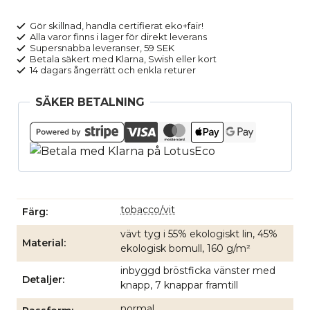
linmix
GEORGE
Gör skillnad, handla certifierat eko+fair!
Alla varor finns i lager för direkt leverans
finrandig
Supersnabba leveranser, 59 SEK
brun
Betala säkert med Klarna, Swish eller kort
14 dagars ångerrätt och enkla returer
mängd
SÄKER BETALNING
tobacco/vit
Färg
vävt tyg i 55% ekologiskt lin, 45%
Material
ekologisk bomull, 160 g/m²
inbyggd bröstficka vänster med
Detaljer
knapp, 7 knappar framtill
normal