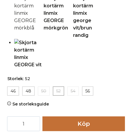
Storlek
:
52
46
48
50
52
54
56
Se storleksguide
Skjorta
Köp
kortärm