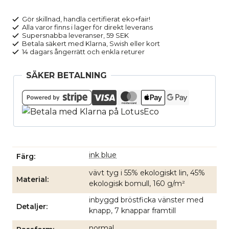
linmix
GEORGE
Gör skillnad, handla certifierat eko+fair!
Alla varor finns i lager för direkt leverans
mörkblå
Supersnabba leveranser, 59 SEK
mängd
Betala säkert med Klarna, Swish eller kort
14 dagars ångerrätt och enkla returer
SÄKER BETALNING
ink blue
Färg
vävt tyg i 55% ekologiskt lin, 45%
Material
ekologisk bomull, 160 g/m²
inbyggd bröstficka vänster med
Detaljer
knapp, 7 knappar framtill
normal