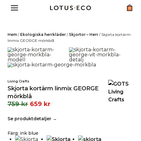
Skip
0
to
content
Hem
/
Ekologiska herrkläder
/
Skjortor – Herr
/
Skjorta kortärm
linmix GEORGE mörkblå
Living Crafts
Skjorta kortärm linmix GEORGE
mörkblå
759
kr
659
kr
Se produktdetaljer →
Färg
:
ink blue