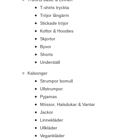
T-shirts tryckta
Tröjor långärm
Stickade tröjor
Koftor & Hoodies
Skjortor
Byxor
Shorts
Underställ
Kalsonger
Strumpor bomull
Ullstrumpor
Pyjamas
Mössor, Halsdukar & Vantar
Jackor
Linnekläder
Ullkläder
Vegankläder