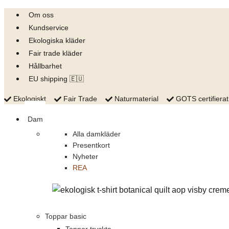
Skip
Om oss
to
Kundservice
content
Ekologiska kläder
Fair trade kläder
Hållbarhet
EU shipping 🇪🇺
Ekologiskt
Fair Trade
Naturmaterial
GOTS certifierat
Dam
Alla damkläder
Presentkort
Nyheter
REA
Toppar basic