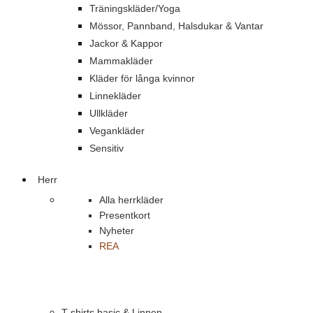
Träningskläder/Yoga
Mössor, Pannband, Halsdukar & Vantar
Jackor & Kappor
Mammakläder
Kläder för långa kvinnor
Linnekläder
Ullkläder
Vegankläder
Sensitiv
Herr
Alla herrkläder
Presentkort
Nyheter
REA
T-shirts basic & Linnen