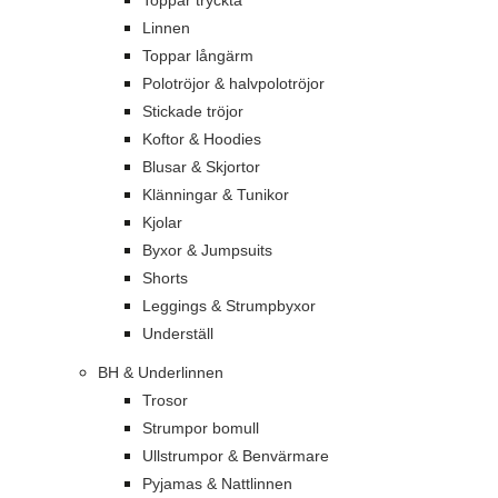
Toppar tryckta
Linnen
Toppar långärm
Polotröjor & halvpolotröjor
Stickade tröjor
Koftor & Hoodies
Blusar & Skjortor
Klänningar & Tunikor
Kjolar
Byxor & Jumpsuits
Shorts
Leggings & Strumpbyxor
Underställ
BH & Underlinnen
Trosor
Strumpor bomull
Ullstrumpor & Benvärmare
Pyjamas & Nattlinnen