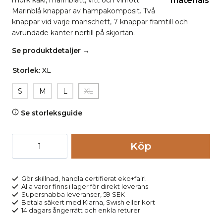
mörk kaki, marinblått, vitt och vinrött.
Marinblå knappar av hampakomposit. Två
knappar vid varje manschett, 7 knappar framtill och
avrundade kanter nertill på skjortan.
Se produktdetaljer →
Storlek
:
XL
S
M
L
XL
Se storleksguide
Skjorta
Köp
LINAAS
linmix
rutig
Gör skillnad, handla certifierat eko+fair!
Alla varor finns i lager för direkt leverans
marinblå
Supersnabba leveranser, 59 SEK
mängd
Betala säkert med Klarna, Swish eller kort
14 dagars ångerrätt och enkla returer