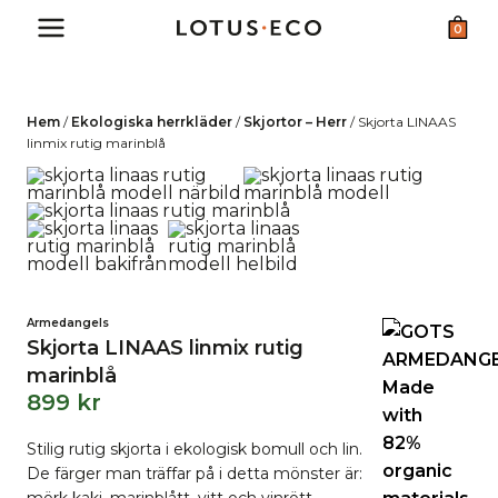
Skip
0
to
content
Hem
/
Ekologiska herrkläder
/
Skjortor – Herr
/
Skjorta LINAAS
linmix rutig marinblå
Armedangels
Skjorta LINAAS linmix rutig
marinblå
899
kr
Stilig rutig skjorta i ekologisk bomull och lin.
De färger man träffar på i detta mönster är: