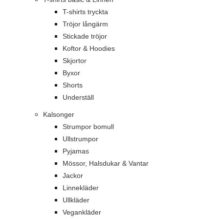
T-shirts tryckta
Tröjor långärm
Stickade tröjor
Koftor & Hoodies
Skjortor
Byxor
Shorts
Underställ
Kalsonger
Strumpor bomull
Ullstrumpor
Pyjamas
Mössor, Halsdukar & Vantar
Jackor
Linnekläder
Ullkläder
Vegankläder