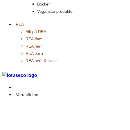
Böcker
Veganska produkter
REA
Allt på REA
REA dam
REA herr
REA barn
REA hem & livsstil
Outlet
Varumärken