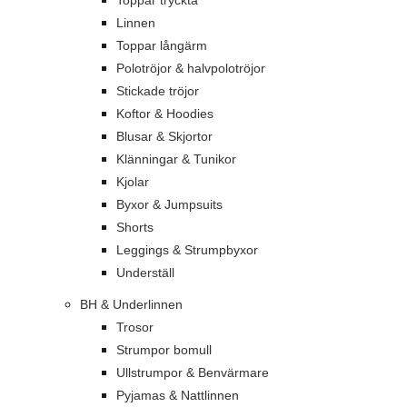
Toppar tryckta
Linnen
Toppar långärm
Polotröjor & halvpolotröjor
Stickade tröjor
Koftor & Hoodies
Blusar & Skjortor
Klänningar & Tunikor
Kjolar
Byxor & Jumpsuits
Shorts
Leggings & Strumpbyxor
Underställ
BH & Underlinnen
Trosor
Strumpor bomull
Ullstrumpor & Benvärmare
Pyjamas & Nattlinnen