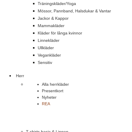
Träningskläder/Yoga
Mössor, Pannband, Halsdukar & Vantar
Jackor & Kappor
Mammakläder
Kläder för långa kvinnor
Linnekläder
Ullkläder
Vegankläder
Sensitiv
Herr
Alla herrkläder
Presentkort
Nyheter
REA
T-shirts basic & Linnen