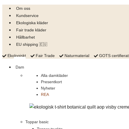
Skip
Om oss
to
Kundservice
content
Ekologiska kläder
Fair trade kläder
Hållbarhet
EU shipping 🇪🇺
Ekologiskt
Fair Trade
Naturmaterial
GOTS certifierat
Dam
Alla damkläder
Presentkort
Nyheter
REA
Toppar basic