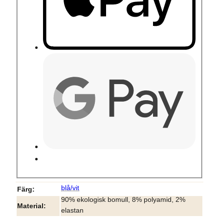
blå/vit
Färg
90% ekologisk bomull, 8% polyamid, 2%
Material
elastan