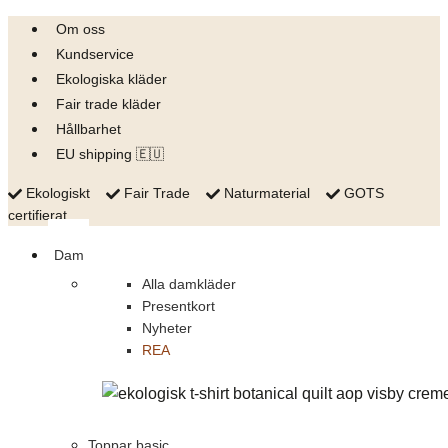
Skip
Om oss
to
Kundservice
content
Ekologiska kläder
Fair trade kläder
Hållbarhet
EU shipping 🇪🇺
Ekologiskt
Fair Trade
Naturmaterial
GOTS
certifierat
Dam
Alla damkläder
Presentkort
Nyheter
REA
Toppar basic