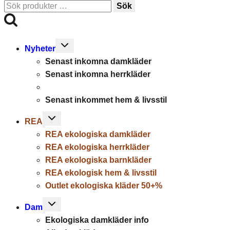
Sök
Sök
efter:
Toggle
Nyheter
child
Senast inkomna damkläder
menu
Senast inkomna herrkläder
Senast inkommet hem & livsstil
Toggle
REA
child
REA ekologiska damkläder
menu
REA ekologiska herrkläder
REA ekologiska barnkläder
REA ekologisk hem & livsstil
Outlet ekologiska kläder 50+%
Toggle
Dam
child
Ekologiska damkläder info
menu