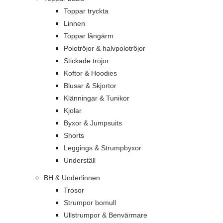
Toppar tryckta
Linnen
Toppar långärm
Polotröjor & halvpolotröjor
Stickade tröjor
Koftor & Hoodies
Blusar & Skjortor
Klänningar & Tunikor
Kjolar
Byxor & Jumpsuits
Shorts
Leggings & Strumpbyxor
Underställ
BH & Underlinnen
Trosor
Strumpor bomull
Ullstrumpor & Benvärmare