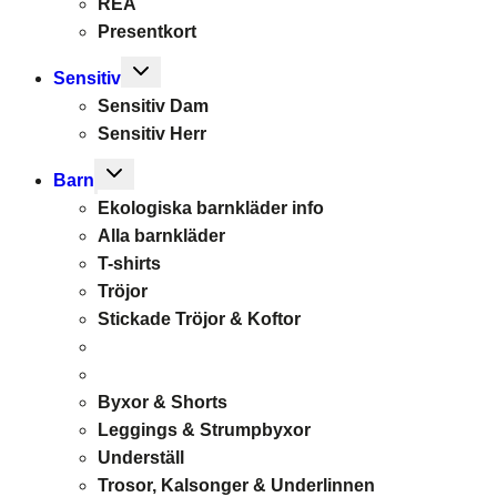
REA
Presentkort
Toggle
Sensitiv
child
Sensitiv Dam
menu
Sensitiv Herr
Toggle
Barn
child
Ekologiska barnkläder info
menu
Alla barnkläder
T-shirts
Tröjor
Stickade Tröjor & Koftor
Byxor & Shorts
Leggings & Strumpbyxor
Underställ
Trosor, Kalsonger & Underlinnen