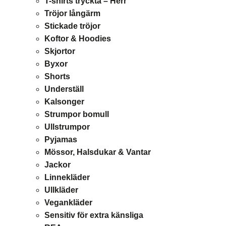
T-shirts tryckta – Herr
Tröjor långärm
Stickade tröjor
Koftor & Hoodies
Skjortor
Byxor
Shorts
Underställ
Kalsonger
Strumpor bomull
Ullstrumpor
Pyjamas
Mössor, Halsdukar & Vantar
Jackor
Linnekläder
Ullkläder
Vegankläder
Sensitiv för extra känsliga