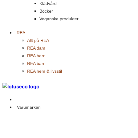
Klädvård
Böcker
Veganska produkter
REA
Allt på REA
REA dam
REA herr
REA barn
REA hem & livsstil
Outlet
Varumärken