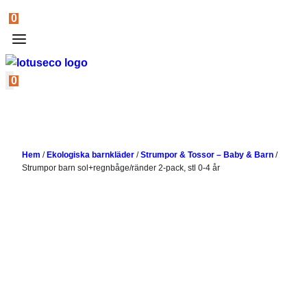
0
0
Hem
/
Ekologiska barnkläder
/
Strumpor & Tossor – Baby & Barn
/
Strumpor barn sol+regnbåge/ränder 2-pack, stl 0-4 år