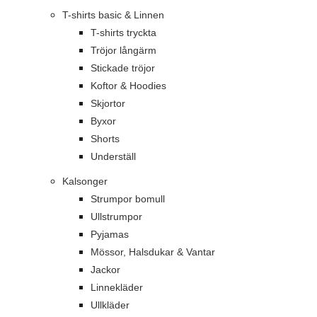
T-shirts basic & Linnen
T-shirts tryckta
Tröjor långärm
Stickade tröjor
Koftor & Hoodies
Skjortor
Byxor
Shorts
Underställ
Kalsonger
Strumpor bomull
Ullstrumpor
Pyjamas
Mössor, Halsdukar & Vantar
Jackor
Linnekläder
Ullkläder