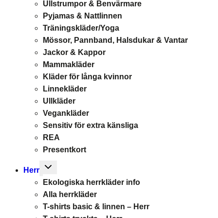
Ullstrumpor & Benvärmare
Pyjamas & Nattlinnen
Träningskläder/Yoga
Mössor, Pannband, Halsdukar & Vantar
Jackor & Kappor
Mammakläder
Kläder för långa kvinnor
Linnekläder
Ullkläder
Vegankläder
Sensitiv för extra känsliga
REA
Presentkort
Toggle
Herr
child
Ekologiska herrkläder info
menu
Alla herrkläder
T-shirts basic & linnen – Herr