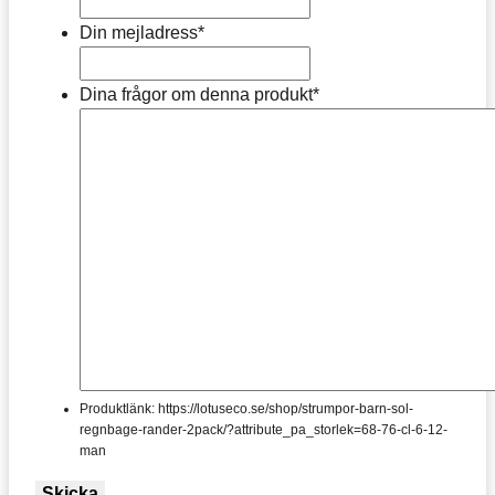
Din mejladress
*
Dina frågor om denna produkt
*
Produktlänk: https://lotuseco.se/shop/strumpor-barn-sol-
regnbage-rander-2pack/?attribute_pa_storlek=68-76-cl-6-12-
man
Skicka