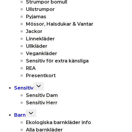
Strumpor bomull
Ullstrumpor
Pyjamas
Mössor, Halsdukar & Vantar
Jackor
Linnekläder
Ullkläder
Vegankläder
Sensitiv för extra känsliga
REA
Presentkort
Toggle
Sensitiv
child
Sensitiv Dam
menu
Sensitiv Herr
Toggle
Barn
child
Ekologiska barnkläder info
menu
Alla barnkläder