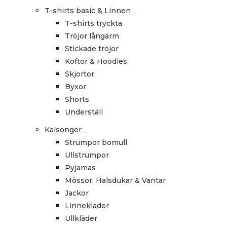
T-shirts basic & Linnen
T-shirts tryckta
Tröjor långärm
Stickade tröjor
Koftor & Hoodies
Skjortor
Byxor
Shorts
Underställ
Kalsonger
Strumpor bomull
Ullstrumpor
Pyjamas
Mössor, Halsdukar & Vantar
Jackor
Linnekläder
Ullkläder