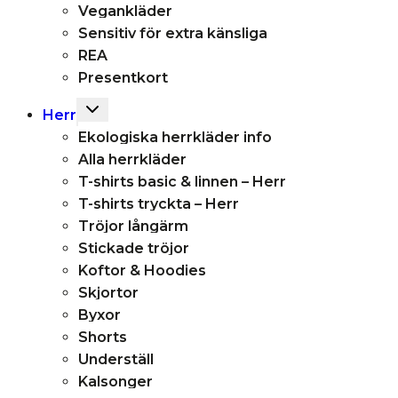
Vegankläder
Sensitiv för extra känsliga
REA
Presentkort
Toggle
Herr
child
Ekologiska herrkläder info
menu
Alla herrkläder
T-shirts basic & linnen – Herr
T-shirts tryckta – Herr
Tröjor långärm
Stickade tröjor
Koftor & Hoodies
Skjortor
Byxor
Shorts
Underställ
Kalsonger