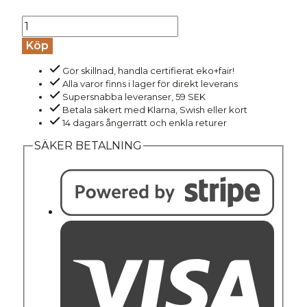
Sweatshorts
dam
Köp
INA
Gör skillnad, handla certifierat eko+fair!
grön
Alla varor finns i lager för direkt leverans
mängd
Supersnabba leveranser, 59 SEK
Betala säkert med Klarna, Swish eller kort
14 dagars ångerrätt och enkla returer
SÄKER BETALNING