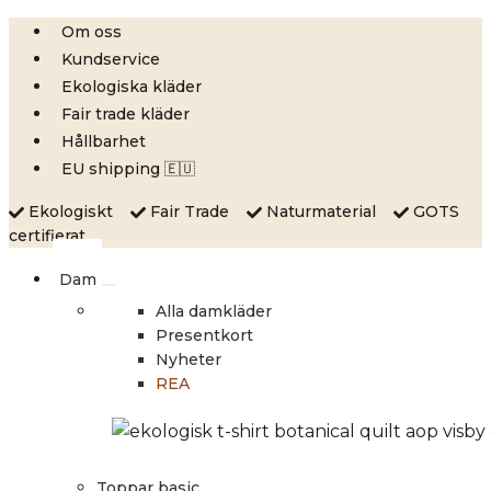
Skip
Om oss
to
Kundservice
content
Ekologiska kläder
Fair trade kläder
Hållbarhet
EU shipping 🇪🇺
Ekologiskt
Fair Trade
Naturmaterial
GOTS
certifierat
Dam
Alla damkläder
Presentkort
Nyheter
REA
Toppar basic