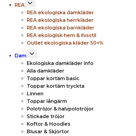
Toggle
REA
child
REA ekologiska damkläder
menu
REA ekologiska herrkläder
REA ekologiska barnkläder
REA ekologisk hem & livsstil
Outlet ekologiska kläder 50+%
Toggle
Dam
child
Ekologiska damkläder info
menu
Alla damkläder
Toppar kortäm basic
Toppar kortäm tryckta
Linnen
Toppar långärm
Polotröjor & halvpolotröjor
Stickade tröjor
Koftor & Hoodies
Blusar & Skjortor