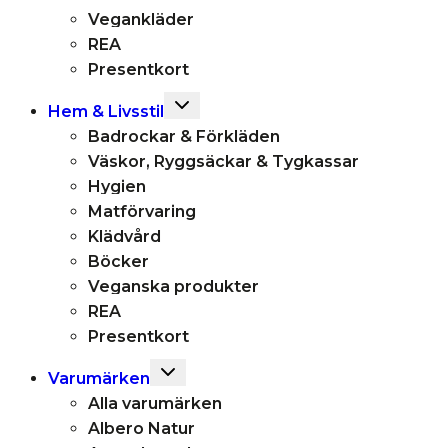
Vegankläder
REA
Presentkort
Toggle
Hem & Livsstil
child
Badrockar & Förkläden
menu
Väskor, Ryggsäckar & Tygkassar
Hygien
Matförvaring
Klädvård
Böcker
Veganska produkter
REA
Presentkort
Toggle
Varumärken
child
Alla varumärken
menu
Albero Natur