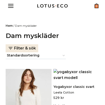
Skip
0
to
content
Hem
/
Dam myskläder
Dam myskläder
Filter & sök
Yogabyxor classic svart
Leela Cotton
529
kr