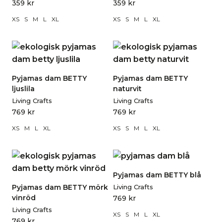
359
kr
359
kr
XS
S
M
L
XL
XS
S
M
L
XL
Pyjamas dam BETTY
Pyjamas dam BETTY
ljuslila
naturvit
Living Crafts
Living Crafts
769
kr
769
kr
XS
M
L
XL
XS
S
M
L
XL
Pyjamas dam BETTY blå
Pyjamas dam BETTY mörk
Living Crafts
vinröd
769
kr
Living Crafts
XS
S
M
L
XL
769
kr