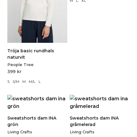
M
L
XL
Tröja basic rundhals
naturvit
People Tree
399
kr
S
S/M
M
M/L
L
Sweatshorts dam INA
Sweatshorts dam INA
grön
gråmelerad
Living Crafts
Living Crafts